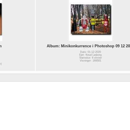
m
Album: Minikonkurrence i Photoshop 09 12 2
Dato: 01-12-2020
Ejer: Knud Løjborg
Størrelse: 6 emner
Visninger: 169501
r)