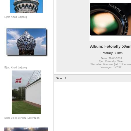
Ejer: Knud Løjborg
Album: Fotorally 50m
Fotorally 50mm
Dato: 28-04-2019
Ejer: Fotorally 50mm
Størrelse: 6 emner (ialt 112 emne
Visninger: 172005
Ejer: Knud Løjborg
Side:
1
Ejer: Vicki Schultz-Lorentzen