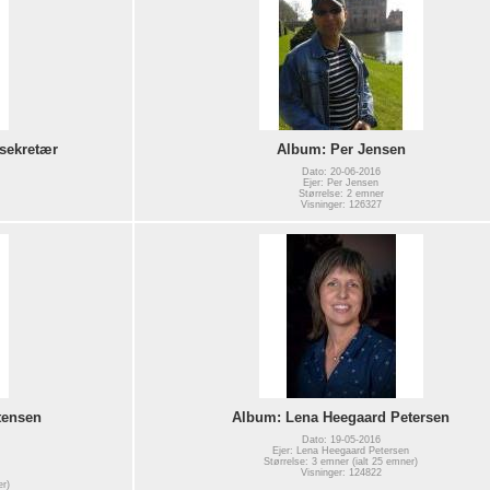
 sekretær
Album: Per Jensen
Dato: 20-06-2016
Ejer: Per Jensen
Størrelse: 2 emner
Visninger: 126327
tensen
Album: Lena Heegaard Petersen
Dato: 19-05-2016
Ejer: Lena Heegaard Petersen
Størrelse: 3 emner (ialt 25 emner)
Visninger: 124822
er)