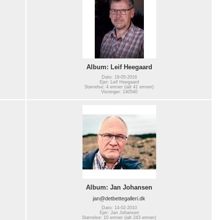
Album: Leif Heegaard
Dato: 19-05-2016
Ejer: Leif Heegaard
Størrelse: 4 emner (ialt 41 emner)
Visninger: 140540
Album: Jan Johansen
jan@detbettegalleri.dk
Dato: 14-02-2010
Ejer: Jan Johansen
Størrelse: 10 emner (ialt 243 emner)