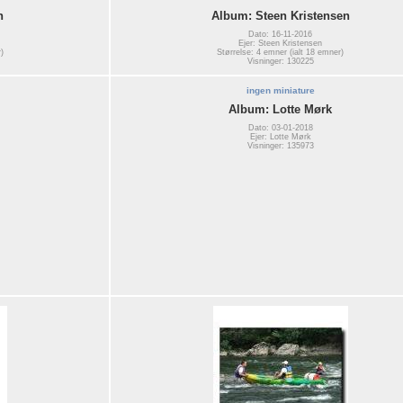
n
Album: Steen Kristensen
Dato: 16-11-2016
Ejer: Steen Kristensen
)
Størrelse: 4 emner (ialt 18 emner)
Visninger: 130225
ingen miniature
Album: Lotte Mørk
Dato: 03-01-2018
Ejer: Lotte Mørk
Visninger: 135973