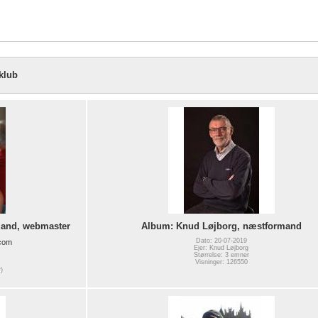
klub
mand, webmaster
Album: Knud Løjborg, næstformand
Dato: 20-07-2019
.com
Ejer: Knud Løjborg
Størrelse: 3 emner
Visninger: 126550
)