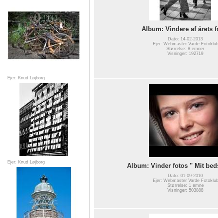
Album: Vindere af årets f
Dato: 14-02-2013
Ejer: Webmaster Varde Fotoklu
Størrelse: 8 emner
Visninger: 192719
Ejer: Knud Løjborg
Ejer: Knud Løjborg
Album: Vinder fotos " Mit beds
Dato: 01-09-2010
Ejer: Webmaster Varde Fotoklu
Størrelse: 1 emne
Visninger: 503888