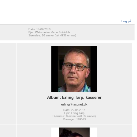
Log på
Dato: 14-02-2010
Ejer: Webmaster Varde Fotoklub
Størrelse: 26 emner (ialt 4738 emner)
Album: Erling Tarp, kasserer
erling@tarpnet.dk
Dato: 22-06-2016
Ejer: Erling Tarp
Størrelse: 8 emner (ialt 35 emner)
Visninger: 169573