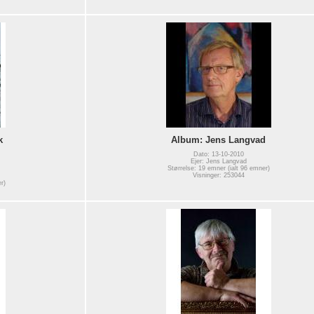
k
Album: Jens Langvad
Dato: 13-10-2010
Ejer: Jens Langvad
Størrelse: 19 emner (ialt 96 emner)
Visninger: 253044
r)