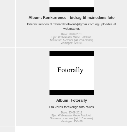
Album: Konkurrence - bidrag til månedens foto
Billeder sendes til mbvardefotoklub@gmail.com og uploades af
webmaster.
Dato: 29-09-2011
Ejer: Webmaster Varde Fotoklub
Størrelse: 5 emner (ialt 263 emner)
Visninger: 323101
Album: Fotorally
Fra vores forskellige foto-rallies
Dato: 25-08-2012
Ejer: Webmaster Varde Fotoklub
Størrelse: 4 emner (ialt 115 emner)
Visninger: 156488