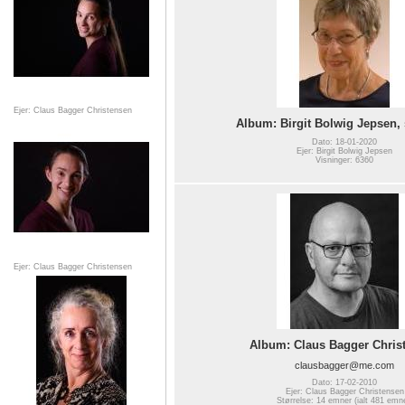
Ejer: Claus Bagger Christensen
Album: Birgit Bolwig Jepsen,
Dato: 18-01-2020
Ejer: Birgit Bolwig Jepsen
Visninger: 6360
Ejer: Claus Bagger Christensen
Album: Claus Bagger Chris
clausbagger@me.com
Dato: 17-02-2010
Ejer: Claus Bagger Christensen
Størrelse: 14 emner (ialt 481 emn