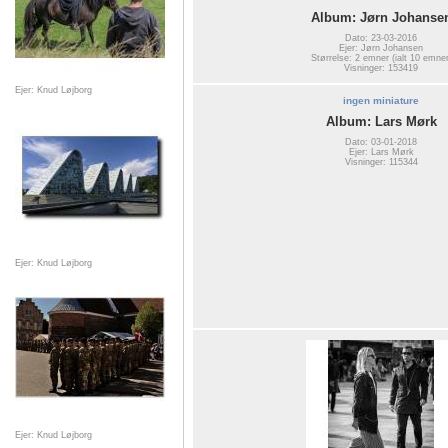
Album: Jørn Johanse
Dato: 23-03-2016
Ejer: Jørn Johansen
Størrelse: 2 emner (ialt 10 emner
Visninger: 153419
Ejer: Knud Løjborg
ingen miniature
Album: Lars Mørk
Dato: 03-01-2018
Ejer: Lars Mørk
Visninger: 115344
Ejer: Knud Løjborg
Ejer: Knud Løjborg