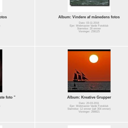
otos
Album: Vindere af månedens fotos
Dato: 03-11-2016
b
Ejer: Webmaster Varde Fotoklub
Størrelse: 26 emner
Visninger: 258125
te foto "
Album: Kreative Grupper
Dato: 20-03-2011
b
Ejer: Webmaster Varde Fotoklub
Størrelse: 12 emner (ialt 304 emner)
Visninger: 268821