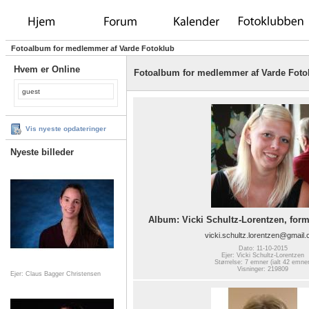
Fotoalbum for medlemmer af Varde Fotoklub
Hvem er Online
Fotoalbum for medlemmer af Varde Foto
guest
Vis nyeste opdateringer
Nyeste billeder
Album: Vicki Schultz-Lorentzen, for
vicki.schultz.lorentzen@gmail
Dato: 11-10-2015
Ejer: Vicki Schultz-Lorentzen
Størrelse: 7 emner (ialt 42 emner
Visninger: 219809
Ejer: Claus Bagger Christensen