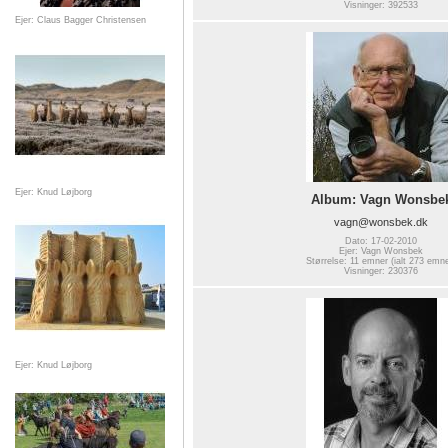
Visninger: 392533
Ejer: Claus Bagger Christensen
Ejer: Knud Løjborg
Album: Vagn Wonsbe
vagn@wonsbek.dk
Dato: 17-02-2010
Ejer: Vagn Wonsbek
Størrelse: 11 emner (ialt 273 emne
Visninger: 230376
Ejer: Knud Løjborg