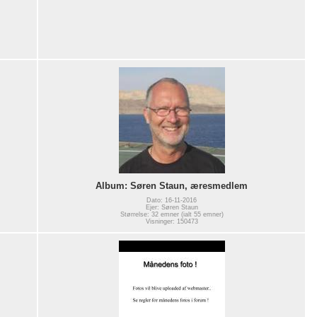
Album: Søren Staun, æresmedlem
Dato: 16-11-2016
Ejer: Søren Staun
Størrelse: 32 emner (ialt 55 emner)
Visninger: 150473