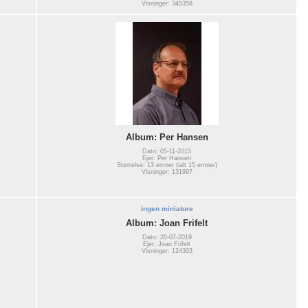
Visninger: 345358
Album: Per Hansen
Dato: 05-11-2015
Ejer: Per Hansen
Størrelse: 13 emner (ialt 15 emner)
Visninger: 131997
ingen miniature
Album: Joan Frifelt
Dato: 20-07-2019
Ejer: Joan Frifelt
Visninger: 124303