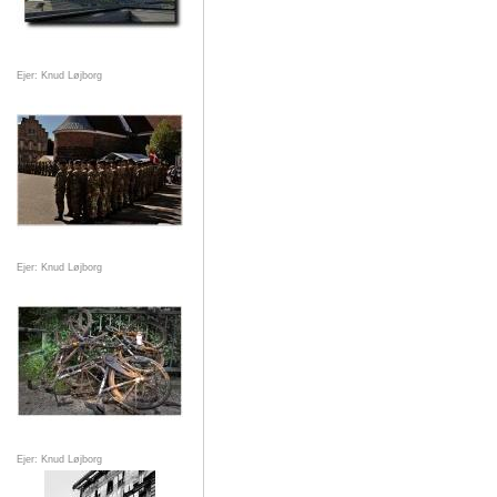
Ejer: Knud Løjborg
Ejer: Knud Løjborg
Ejer: Knud Løjborg