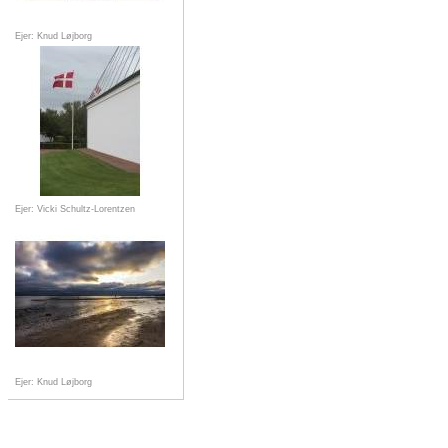
Ejer: Knud Løjborg
Ejer: Vicki Schultz-Lorentzen
Ejer: Knud Løjborg