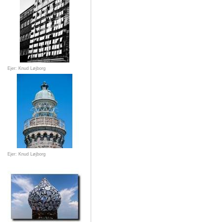
Ejer: Knud Løjborg
Ejer: Knud Løjborg