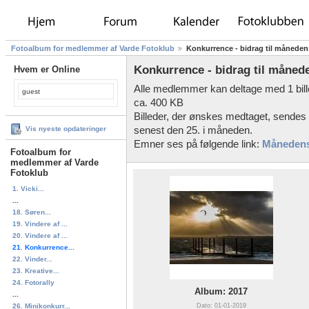
Fotoalbum for medlemmer af Varde Fotoklub
Konkurrence - bidrag til måneden
Konkurrence - bidrag til måned
Hvem er Online
Alle medlemmer kan deltage med 1 bil
guest
ca. 400 KB
Billeder, der ønskes medtaget, sendes
senest den 25. i måneden.
Vis nyeste opdateringer
Emner ses på følgende link:
Månedens
Fotoalbum for
medlemmer af Varde
Fotoklub
1. Vicki...
...
18. Søren...
19. Vindere af ...
20. Vindere af ...
21. Konkurrence...
22. Vinder...
23. Kreative...
24. Fotorally
Album: 2017
...
Dato: 01-01-2019
26. Minikonkurr...