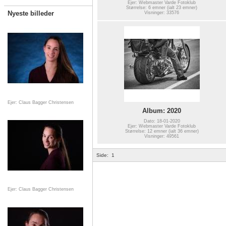
Ejer: Webmaster Varde Fotoklub
Størrelse: 6 emner (ialt 23 emner)
Nyeste billeder
Visninger: 33576
Ejer: Claus Bagger Christensen
Album: 2020
Dato: 18-01-2020
Ejer: Webmaster Varde Fotoklub
Størrelse: 12 emner (ialt 36 emner)
Visninger: 49561
Side:
1
Ejer: Claus Bagger Christensen