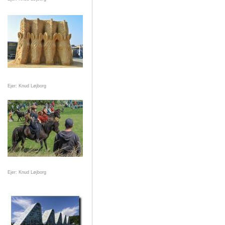
Ejer: Knud Løjborg
Ejer: Knud Løjborg