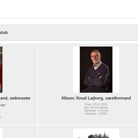
klub
mand, webmaster
Album: Knud Løjborg, næstformand
Dato: 20-07-2019
.com
Ejer: Knud Løjborg
Størrelse: 3 emner
Visninger: 126501
)