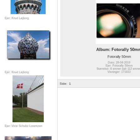
Ejer: Knud Løjborg
Album: Fotorally 50m
Fotorally 50mm
Dato: 28-04-2019
Ejer: Fotorally 50mm
Størrelse: 6 emner (ialt 112 emne
Visninger: 171933
Ejer: Knud Løjborg
Side:
1
Ejer: Vicki Schultz-Lorentzen