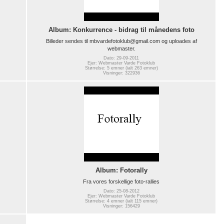
Album: Konkurrence - bidrag til månedens foto
Billeder sendes til mbvardefotoklub@gmail.com og uploades af
webmaster.
Dato: 29-09-2011
Ejer: Webmaster Varde Fotoklub
Størrelse: 5 emner (ialt 263 emner)
Visninger: 322936
Album: Fotorally
Fra vores forskellige foto-rallies
Dato: 25-08-2012
Ejer: Webmaster Varde Fotoklub
Størrelse: 4 emner (ialt 115 emner)
Visninger: 156429