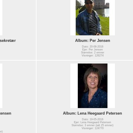
 sekretær
Album: Per Jensen
Dato: 20-06-2016
Ejer: Per Jensen
Størrelse: 2 emner
Visninger: 126274
tensen
Album: Lena Heegaard Petersen
Dato: 19-05-2016
Ejer: Lena Heegaard Petersen
Størrelse: 3 emner (ialt 25 emner)
Visninger: 124770
er)