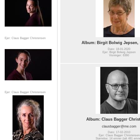
Ejer: Claus Bagger Christensen
Album: Birgit Bolwig Jepsen,
Dato: 18-01-2020
Ejer: Birgit Bolwig Jepsen
Visninger: 6360
Ejer: Claus Bagger Christensen
Album: Claus Bagger Chris
clausbagger@me.com
Dato: 17-02-2010
Ejer: Claus Bagger Christensen
Størrelse: 14 emner (ialt 481 emn