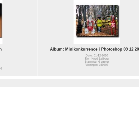
m
Album: Minikonkurrence i Photoshop 09 12 2
Dato: 01-12-2020
Ejer: Knud Løjborg
Størrelse: 6 emner
Visninger: 169403
r)