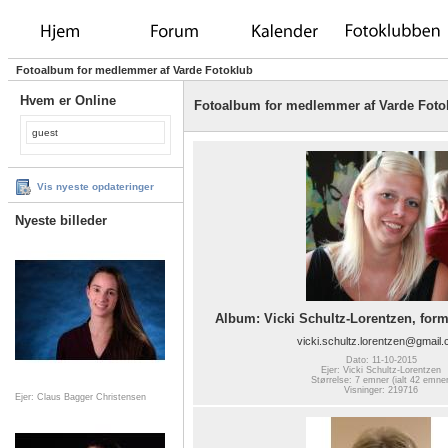
Fotoalbum for medlemmer af Varde Fotoklub
Hvem er Online
Fotoalbum for medlemmer af Varde Foto
guest
Vis nyeste opdateringer
Nyeste billeder
Album: Vicki Schultz-Lorentzen, for
vicki.schultz.lorentzen@gmail
Dato: 11-10-2015
Ejer: Vicki Schultz-Lorentzen
Størrelse: 7 emner (ialt 42 emner
Visninger: 219716
Ejer: Claus Bagger Christensen