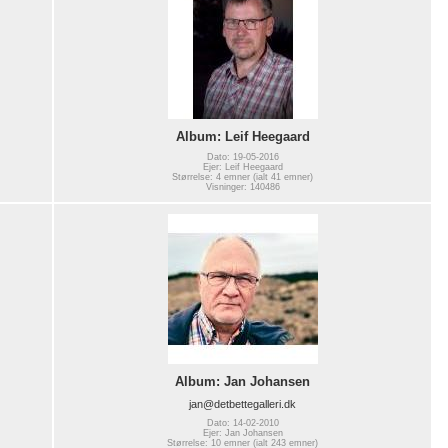
Album: Leif Heegaard
Dato: 19-05-2016
Ejer: Leif Heegaard
Størrelse: 4 emner (ialt 41 emner)
Visninger: 140486
Album: Jan Johansen
jan@detbettegalleri.dk
Dato: 14-02-2010
Ejer: Jan Johansen
Størrelse: 10 emner (ialt 243 emner)