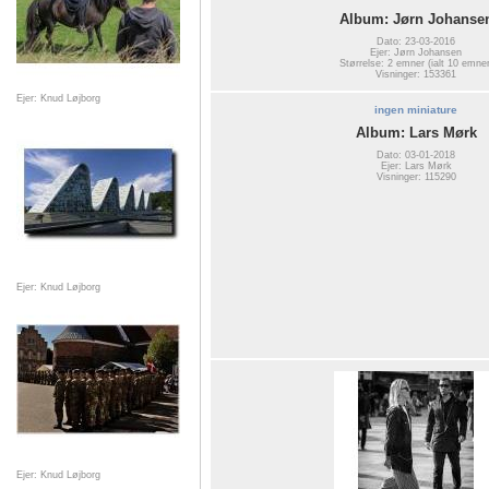
Album: Jørn Johanse
Dato: 23-03-2016
Ejer: Jørn Johansen
Størrelse: 2 emner (ialt 10 emner
Visninger: 153361
Ejer: Knud Løjborg
ingen miniature
Album: Lars Mørk
Dato: 03-01-2018
Ejer: Lars Mørk
Visninger: 115290
Ejer: Knud Løjborg
Ejer: Knud Løjborg