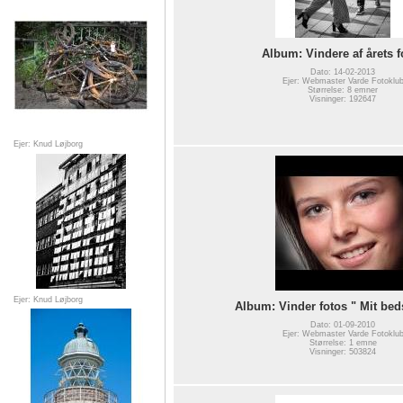
Album: Vindere af årets f
Dato: 14-02-2013
Ejer: Webmaster Varde Fotoklu
Størrelse: 8 emner
Visninger: 192647
Ejer: Knud Løjborg
Ejer: Knud Løjborg
Album: Vinder fotos " Mit beds
Dato: 01-09-2010
Ejer: Webmaster Varde Fotoklu
Størrelse: 1 emne
Visninger: 503824