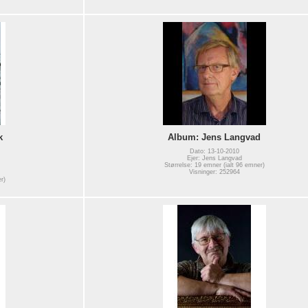
k
Album: Jens Langvad
Dato: 13-10-2010
Ejer: Jens Langvad
Størrelse: 19 emner (ialt 96 emner)
Visninger: 252964
r)