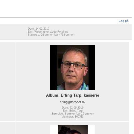
Log på
Dato: 14-02-2010
Ejer: Webmaster Varde Fotoklub
Størrelse: 26 emner (ialt 4738 emner)
Album: Erling Tarp, kasserer
erling@tarpnet.dk
Dato: 22-06-2016
Ejer: Erling Tarp
Størrelse: 8 emner (ialt 35 emner)
Visninger: 169511