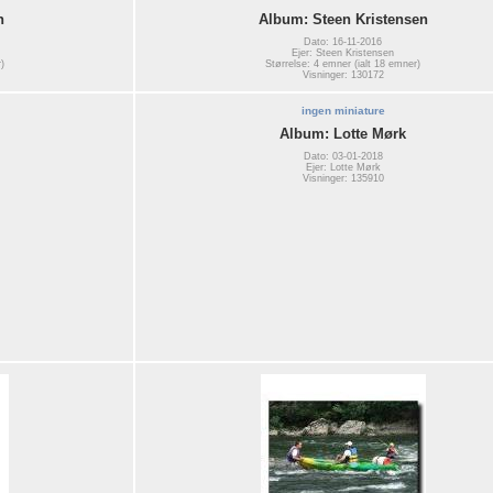
n
Album: Steen Kristensen
Dato: 16-11-2016
Ejer: Steen Kristensen
)
Størrelse: 4 emner (ialt 18 emner)
Visninger: 130172
ingen miniature
Album: Lotte Mørk
Dato: 03-01-2018
Ejer: Lotte Mørk
Visninger: 135910