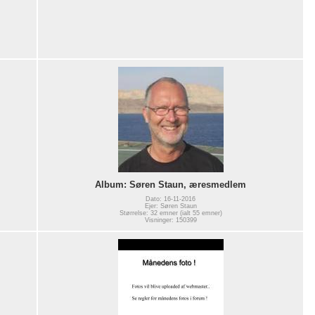
Album: Søren Staun, æresmedlem
Dato: 16-11-2016
Ejer: Søren Staun
Størrelse: 32 emner (ialt 55 emner)
Visninger: 150399