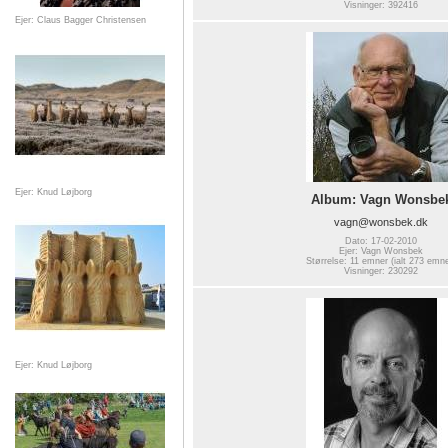
Visninger: 392416
Ejer: Claus Bagger Christensen
Ejer: Knud Løjborg
Album: Vagn Wonsbe
vagn@wonsbek.dk
Dato: 17-02-2010
Ejer: Vagn Wonsbek
Størrelse: 11 emner (ialt 273 emne
Visninger: 230292
Ejer: Knud Løjborg