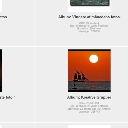
otos
Album: Vindere af månedens fotos
Dato: 03-11-2016
b
Ejer: Webmaster Varde Fotoklub
Størrelse: 26 emner
Visninger: 258048
te foto "
Album: Kreative Grupper
Dato: 20-03-2011
b
Ejer: Webmaster Varde Fotoklub
Størrelse: 12 emner (ialt 304 emner)
Visninger: 268745