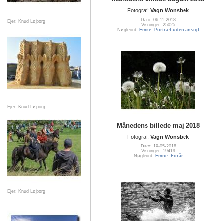
Fotograf:
Vagn Wonsbek
Dato: 06-11-2018
Ejer: Knud Løjborg
Visninger: 25025
Nøgleord:
Emne: Portræt uden ansigt
Ejer: Knud Løjborg
Månedens billede maj 2018
Fotograf:
Vagn Wonsbek
Dato: 19-05-2018
Visninger: 19419
Nøgleord:
Emne: Forår
Ejer: Knud Løjborg