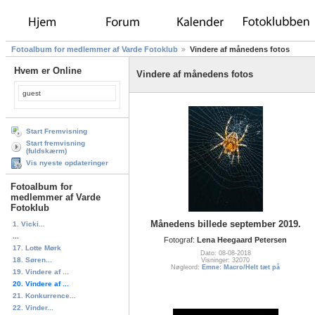
Fotoalbum for medlemmer af Varde Fotoklub
Vindere af månedens fotos
Hvem er Online
Vindere af månedens fotos
guest
Start Fremvisning
Start fremvisning
(fuldskærm)
Vis nyeste opdateringer
Fotoalbum for
medlemmer af Varde
Fotoklub
Månedens billede september 2019.
1. Vicki...
...
Fotograf:
Lena Heegaard Petersen
17. Lotte Mørk
Dato: 08-08-2018
18. Søren...
Visninger: 32070
Nøgleord:
Emne: Macro/Helt tæt på
19. Vindere af ...
20. Vindere af ...
21. Konkurrence...
22. Vinder...