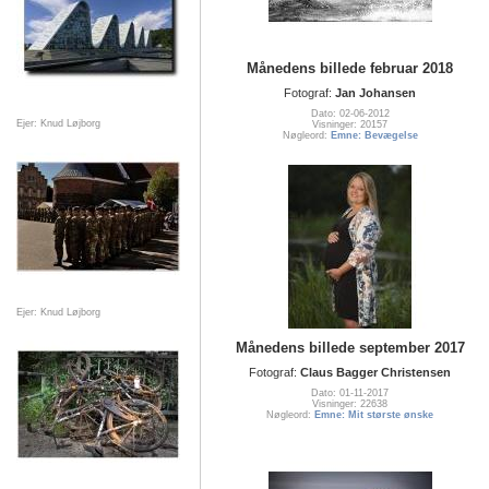
Månedens billede februar 2018
Fotograf:
Jan Johansen
Dato: 02-06-2012
Ejer: Knud Løjborg
Visninger: 20157
Nøgleord:
Emne: Bevægelse
Ejer: Knud Løjborg
Månedens billede september 2017
Fotograf:
Claus Bagger Christensen
Dato: 01-11-2017
Visninger: 22638
Nøgleord:
Emne: Mit største ønske