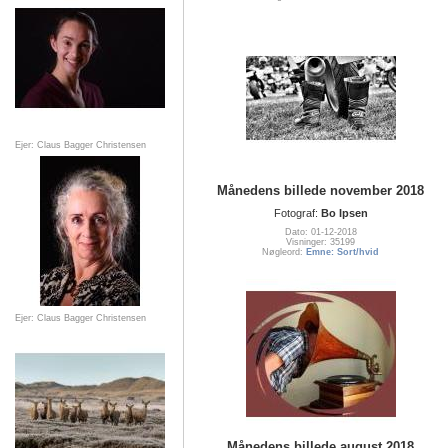
Ejer: Claus Bagger Christensen
Månedens billede november 2018
Fotograf:
Bo Ipsen
Dato: 01-12-2018
Visninger: 35199
Nøgleord:
Emne: Sort/hvid
Ejer: Claus Bagger Christensen
Månedens billede august 2018