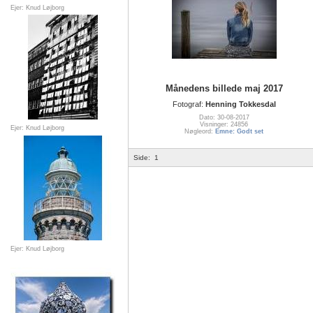
Ejer: Knud Løjborg
Månedens billede maj 2017
Fotograf:
Henning Tokkesdal
Dato: 30-08-2017
Visninger: 24856
Ejer: Knud Løjborg
Nøgleord:
Emne: Godt set
Side:
1
Ejer: Knud Løjborg