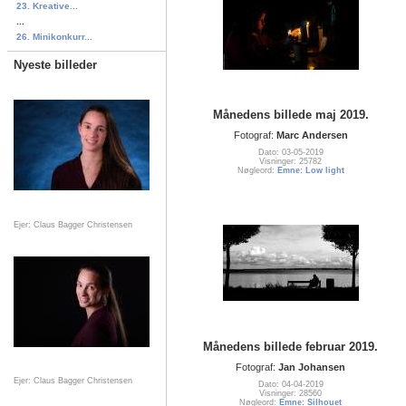
23. Kreative...
...
26. Minikonkurr...
Nyeste billeder
Månedens billede maj 2019.
Fotograf:
Marc Andersen
Dato: 03-05-2019
Visninger: 25782
Nøgleord:
Emne: Low light
Ejer: Claus Bagger Christensen
Månedens billede februar 2019.
Fotograf:
Jan Johansen
Ejer: Claus Bagger Christensen
Dato: 04-04-2019
Visninger: 28560
Nøgleord:
Emne: Silhouet