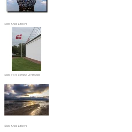
Ejer: Knud Løjborg
Ejer: Vicki Schultz-Lorentzen
Ejer: Knud Løjborg