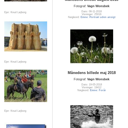
Fotograf:
Vagn Wonsbek
Dato: 06-11-2018
Ejer: Knud Løjborg
Visninger: 25016
Nøgleord:
Emne: Portræt uden ansigt
Ejer: Knud Løjborg
Månedens billede maj 2018
Fotograf:
Vagn Wonsbek
Dato: 19-05-2018
Visninger: 19412
Nøgleord:
Emne: Forår
Ejer: Knud Løjborg