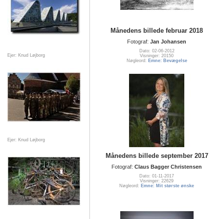
Månedens billede februar 2018
Fotograf:
Jan Johansen
Dato: 02-06-2012
Ejer: Knud Løjborg
Visninger: 20150
Nøgleord:
Emne: Bevægelse
Ejer: Knud Løjborg
Månedens billede september 2017
Fotograf:
Claus Bagger Christensen
Dato: 01-11-2017
Visninger: 22629
Nøgleord:
Emne: Mit største ønske