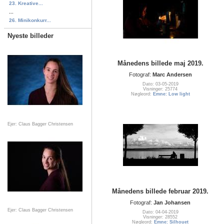
23. Kreative...
...
26. Minikonkurr...
Nyeste billeder
Månedens billede maj 2019.
Fotograf:
Marc Andersen
Dato: 03-05-2019
Visninger: 25774
Nøgleord:
Emne: Low light
Ejer: Claus Bagger Christensen
Månedens billede februar 2019.
Fotograf:
Jan Johansen
Ejer: Claus Bagger Christensen
Dato: 04-04-2019
Visninger: 28552
Nøgleord:
Emne: Silhouet