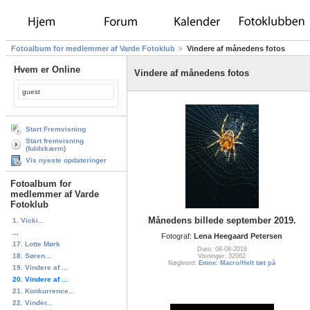
Fotoalbum for medlemmer af Varde Fotoklub
Vindere af månedens fotos
Hvem er Online
Vindere af månedens fotos
guest
Start Fremvisning
Start fremvisning
(fuldskærm)
Vis nyeste opdateringer
Fotoalbum for
medlemmer af Varde
Fotoklub
Månedens billede september 2019.
1. Vicki...
...
Fotograf:
Lena Heegaard Petersen
17. Lotte Mørk
Dato: 08-08-2018
18. Søren...
Visninger: 32062
Nøgleord:
Emne: Macro/Helt tæt på
19. Vindere af ...
20. Vindere af ...
21. Konkurrence...
22. Vinder...