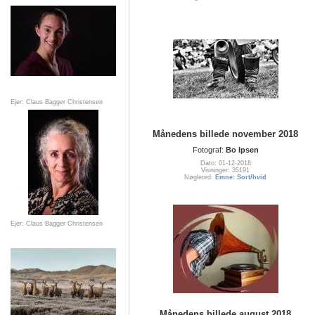
Ejer: Claus Bagger Christensen
Månedens billede november 2018
Fotograf:
Bo Ipsen
Dato: 01-12-2018
Visninger: 35191
Nøgleord:
Emne: Sort/hvid
Ejer: Claus Bagger Christensen
Månedens billede august 2018