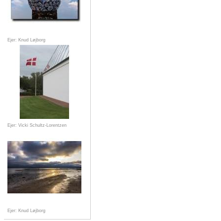
Ejer: Knud Løjborg
Ejer: Vicki Schultz-Lorentzen
Ejer: Knud Løjborg