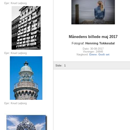
Ejer: Knud Løjborg
Månedens billede maj 2017
Fotograf:
Henning Tokkesdal
Dato: 30-08-2017
Visninger: 24846
Ejer: Knud Løjborg
Nøgleord:
Emne: Godt set
Side:
1
Ejer: Knud Løjborg