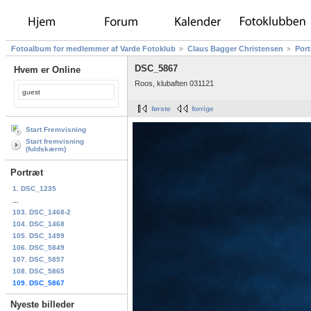
Fotoalbum for medlemmer af Varde Fotoklub
Claus Bagger Christensen
Port
DSC_5867
Hvem er Online
Roos, klubaften 031121
guest
første
forrige
Start Fremvisning
Start fremvisning
(fuldskærm)
Portræt
1. DSC_1235
...
103. DSC_1468-2
104. DSC_1468
105. DSC_1499
106. DSC_5849
107. DSC_5857
108. DSC_5865
109. DSC_5867
Nyeste billeder