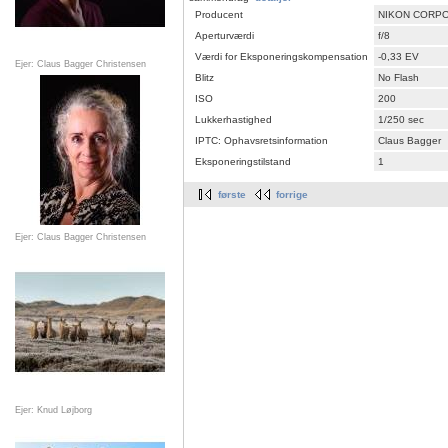
Producent
NIKON CORP
Aperturværdi
f/8
Værdi for Eksponeringskompensation
-0,33 EV
Ejer: Claus Bagger Christensen
Blitz
No Flash
ISO
200
Lukkerhastighed
1/250 sec
IPTC: Ophavsretsinformation
Claus Bagger
Eksponeringstilstand
1
første
forrige
Ejer: Claus Bagger Christensen
Ejer: Knud Løjborg