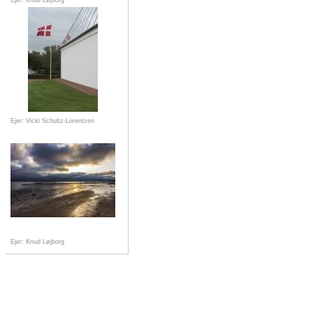
Ejer: Knud Løjborg
Ejer: Vicki Schultz-Lorentzen
Ejer: Knud Løjborg