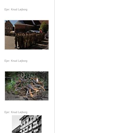
Ejer: Knud Løjborg
Ejer: Knud Løjborg
Ejer: Knud Løjborg