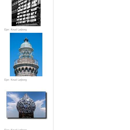
Ejer: Knud Løjborg
Ejer: Knud Løjborg