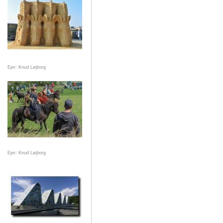
Ejer: Knud Løjborg
Ejer: Knud Løjborg