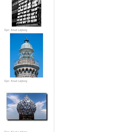
Ejer: Knud Løjborg
Ejer: Knud Løjborg