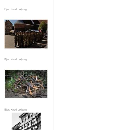
Ejer: Knud Løjborg
Ejer: Knud Løjborg
Ejer: Knud Løjborg