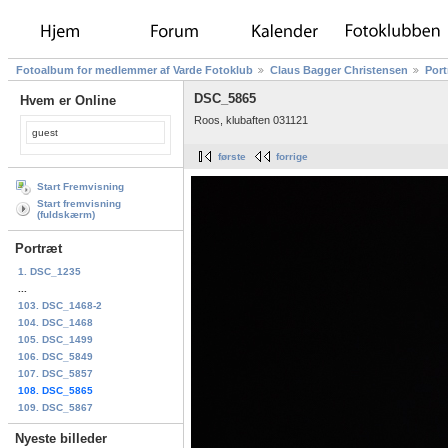
Fotoalbum for medlemmer af Varde Fotoklub
Claus Bagger Christensen
Port
DSC_5865
Hvem er Online
Roos, klubaften 031121
guest
første
forrige
Start Fremvisning
Start fremvisning
(fuldskærm)
Portræt
1. DSC_1235
...
103. DSC_1468-2
104. DSC_1468
105. DSC_1499
106. DSC_5849
107. DSC_5857
108. DSC_5865
109. DSC_5867
Nyeste billeder