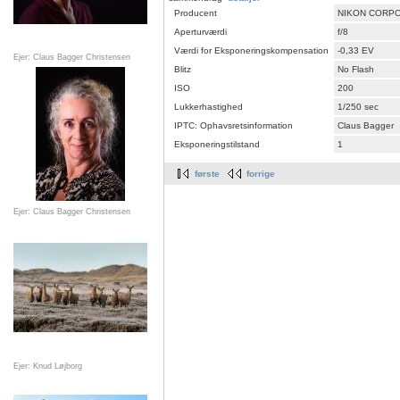
Producent
NIKON CORP
Aperturværdi
f/8
Værdi for Eksponeringskompensation
-0,33 EV
Ejer: Claus Bagger Christensen
Blitz
No Flash
ISO
200
Lukkerhastighed
1/250 sec
IPTC: Ophavsretsinformation
Claus Bagger
Eksponeringstilstand
1
første
forrige
Ejer: Claus Bagger Christensen
Ejer: Knud Løjborg