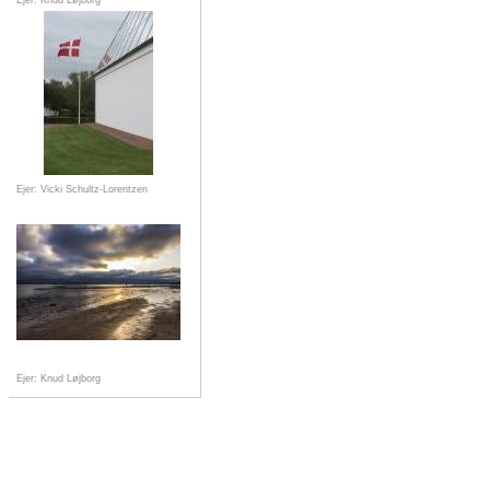
Ejer: Knud Løjborg
Ejer: Vicki Schultz-Lorentzen
Ejer: Knud Løjborg