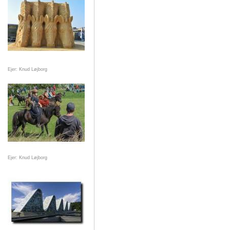
Ejer: Knud Løjborg
Ejer: Knud Løjborg