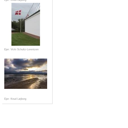
Ejer: Knud Løjborg
Ejer: Vicki Schultz-Lorentzen
Ejer: Knud Løjborg