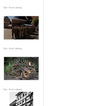
Ejer: Knud Løjborg
Ejer: Knud Løjborg
Ejer: Knud Løjborg