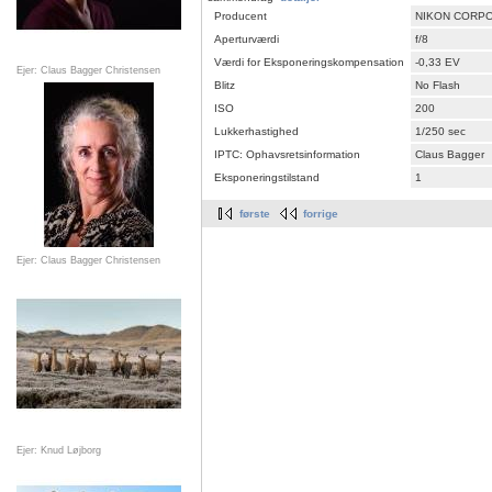
Producent
NIKON CORP
Aperturværdi
f/8
Værdi for Eksponeringskompensation
-0,33 EV
Ejer: Claus Bagger Christensen
Blitz
No Flash
ISO
200
Lukkerhastighed
1/250 sec
IPTC: Ophavsretsinformation
Claus Bagger
Eksponeringstilstand
1
første
forrige
Ejer: Claus Bagger Christensen
Ejer: Knud Løjborg