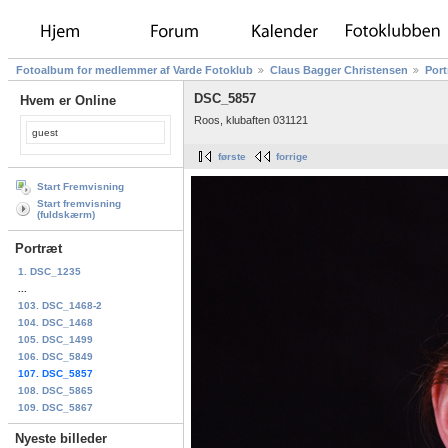
Fotoalbum for medlemmer af Varde Fotoklub
Claus Bagger Christensen
Port
DSC_5857
Hvem er Online
Roos, klubaften 031121
guest
første
forrige
Start Fremvisning
Start fremvisning
(fuldskærm)
Portræt
1. DSC_1235
...
103. DSC_1468-2
104. DSC_1468
105. DSC_1499
106. DSC_5849
107. DSC_5857
108. DSC_5865
109. DSC_5867
Nyeste billeder