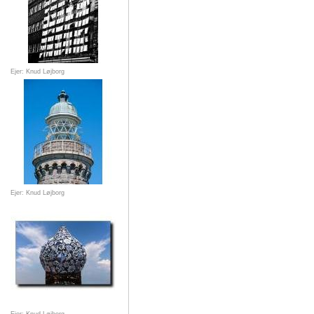
Ejer: Knud Løjborg
Ejer: Knud Løjborg