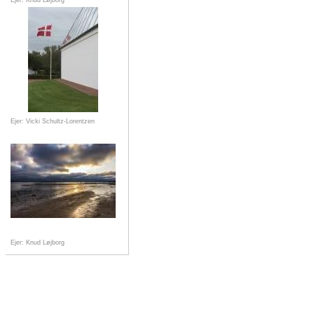
Ejer: Knud Løjborg
Ejer: Vicki Schultz-Lorentzen
Ejer: Knud Løjborg