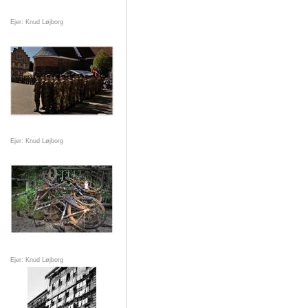
Ejer: Knud Løjborg
Ejer: Knud Løjborg
Ejer: Knud Løjborg