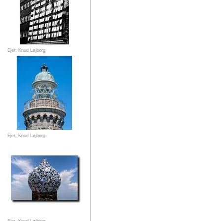
Ejer: Knud Løjborg
Ejer: Knud Løjborg