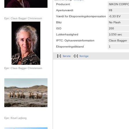
Producent
NIKON CORP
Aperturværdi
f/8
Værdi for Eksponeringskompensation
-0,33 EV
Ejer: Claus Bagger Christensen
Blitz
No Flash
ISO
200
Lukkerhastighed
1/250 sec
IPTC: Ophavsretsinformation
Claus Bagger
Eksponeringstilstand
1
første
forrige
Ejer: Claus Bagger Christensen
Ejer: Knud Løjborg