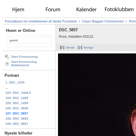
Fotoalbum for medlemmer af Varde Fotoklub
Claus Bagger Christensen
Port
DSC_5857
Hvem er Online
Roos, klubaften 031121
guest
første
forrige
Start Fremvisning
Start fremvisning
(fuldskærm)
Portræt
1. DSC_1235
...
103. DSC_1468-2
104. DSC_1468
105. DSC_1499
106. DSC_5849
107. DSC_5857
108. DSC_5865
109. DSC_5867
Nyeste billeder