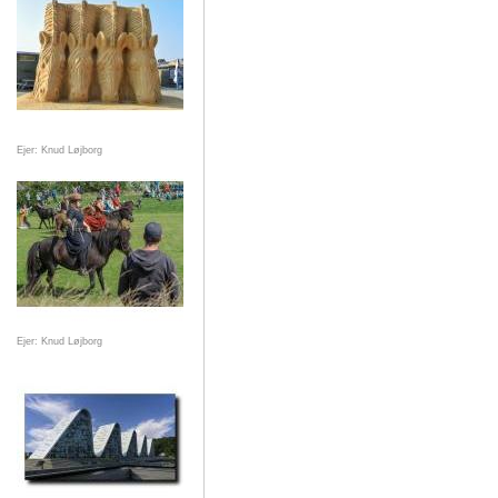
Ejer: Knud Løjborg
Ejer: Knud Løjborg