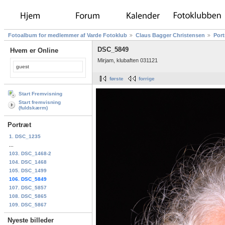
Fotoalbum for medlemmer af Varde Fotoklub
Claus Bagger Christensen
Port
DSC_5849
Hvem er Online
Mirjam, klubaften 031121
guest
første
forrige
Start Fremvisning
Start fremvisning
(fuldskærm)
Portræt
1. DSC_1235
...
103. DSC_1468-2
104. DSC_1468
105. DSC_1499
106. DSC_5849
107. DSC_5857
108. DSC_5865
109. DSC_5867
Nyeste billeder