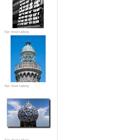
Ejer: Knud Løjborg
Ejer: Knud Løjborg