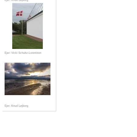
Ejer: Knud Løjborg
Ejer: Vicki Schultz-Lorentzen
Ejer: Knud Løjborg