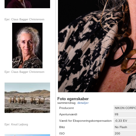
Ejer: Claus Bagger Christensen
Ejer: Claus Bagger Christensen
Foto egenskaber
sammendrag
detaljer
Producent
NIKON CORP
Aperturværdi
f/8
Værdi for Eksponeringskompensation
-0,33 EV
Ejer: Knud Løjborg
Blitz
No Flash
ISO
200