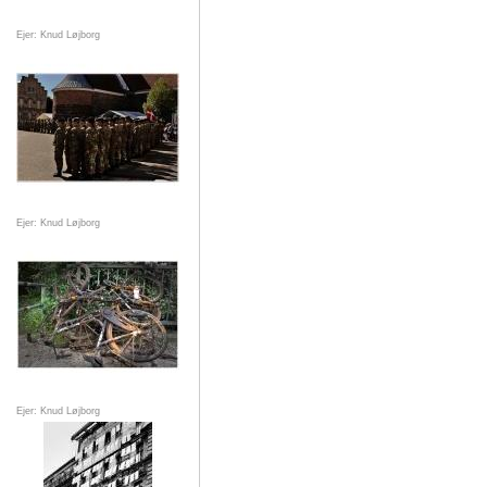
Ejer: Knud Løjborg
Ejer: Knud Løjborg
Ejer: Knud Løjborg