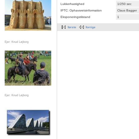
Lukkerhastighed
1/250 sec
IPTC: Ophavsretsinformation
Claus Bagger
Eksponeringstilstand
1
første
forrige
Ejer: Knud Løjborg
Ejer: Knud Løjborg