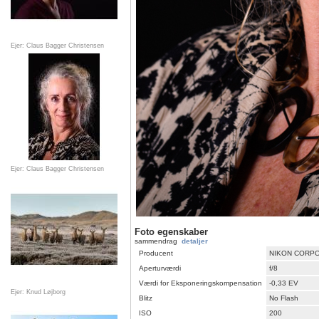
Ejer: Claus Bagger Christensen
Ejer: Claus Bagger Christensen
Foto egenskaber
sammendrag
detaljer
Producent
NIKON CORP
Aperturværdi
f/8
Værdi for Eksponeringskompensation
-0,33 EV
Ejer: Knud Løjborg
Blitz
No Flash
ISO
200