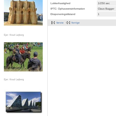
Lukkerhastighed
1/250 sec
IPTC: Ophavsretsinformation
Claus Bagger
Eksponeringstilstand
1
første
forrige
Ejer: Knud Løjborg
Ejer: Knud Løjborg