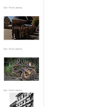
Ejer: Knud Løjborg
Ejer: Knud Løjborg
Ejer: Knud Løjborg