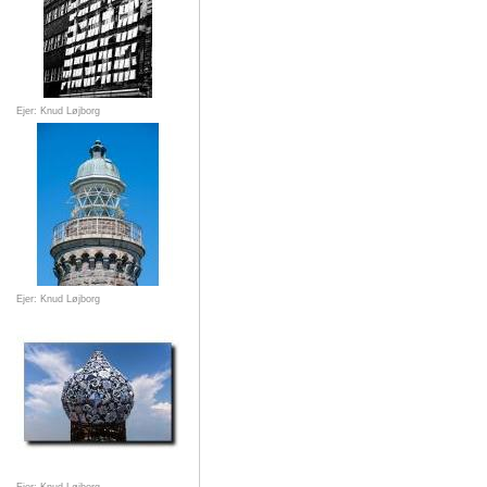
Ejer: Knud Løjborg
Ejer: Knud Løjborg