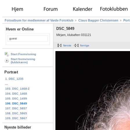
Fotoalbum for medlemmer af Varde Fotoklub
Claus Bagger Christensen
Port
DSC_5849
Hvem er Online
Mirjam, klubaften 031121
guest
første
forrige
Start Fremvisning
Start fremvisning
(fuldskærm)
Portræt
1. DSC_1235
...
103. DSC_1468-2
104. DSC_1468
105. DSC_1499
106. DSC_5849
107. DSC_5857
108. DSC_5865
109. DSC_5867
Nyeste billeder