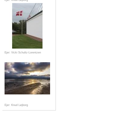
Ejer: Knud Løjborg
Ejer: Vicki Schultz-Lorentzen
Ejer: Knud Løjborg