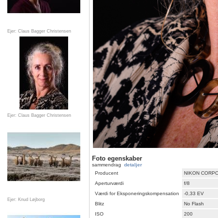
Ejer: Claus Bagger Christensen
Ejer: Claus Bagger Christensen
Foto egenskaber
sammendrag
detaljer
Producent
NIKON CORP
Aperturværdi
f/8
Værdi for Eksponeringskompensation
-0,33 EV
Ejer: Knud Løjborg
Blitz
No Flash
ISO
200