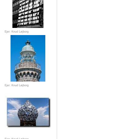
Ejer: Knud Løjborg
Ejer: Knud Løjborg