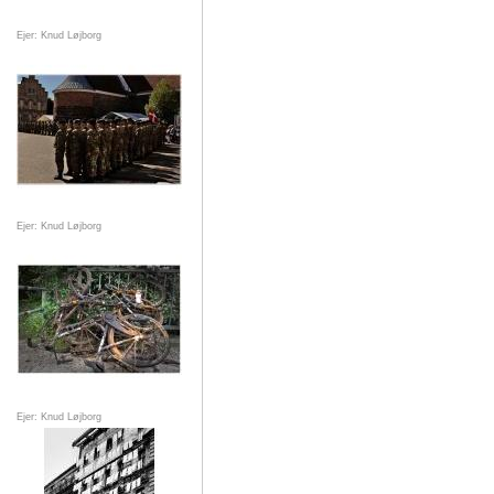
Ejer: Knud Løjborg
Ejer: Knud Løjborg
Ejer: Knud Løjborg