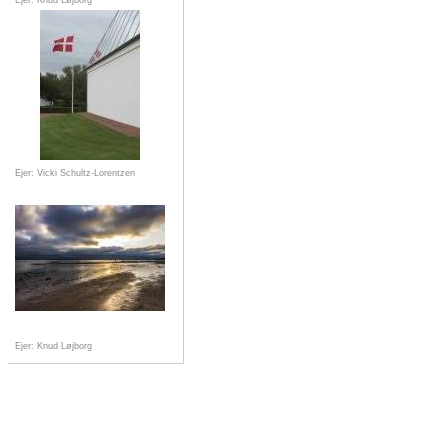
Ejer: Knud Løjborg
Ejer: Vicki Schultz-Lorentzen
Ejer: Knud Løjborg