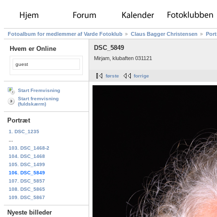
Fotoalbum for medlemmer af Varde Fotoklub
Claus Bagger Christensen
Port
DSC_5849
Hvem er Online
Mirjam, klubaften 031121
guest
første
forrige
Start Fremvisning
Start fremvisning
(fuldskærm)
Portræt
1. DSC_1235
...
103. DSC_1468-2
104. DSC_1468
105. DSC_1499
106. DSC_5849
107. DSC_5857
108. DSC_5865
109. DSC_5867
Nyeste billeder