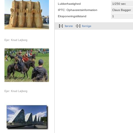
Lukkerhastighed
1/250 sec
IPTC: Ophavsretsinformation
Claus Bagger
Eksponeringstilstand
1
første
forrige
Ejer: Knud Løjborg
Ejer: Knud Løjborg