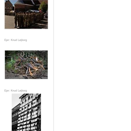
Ejer: Knud Løjborg
Ejer: Knud Løjborg