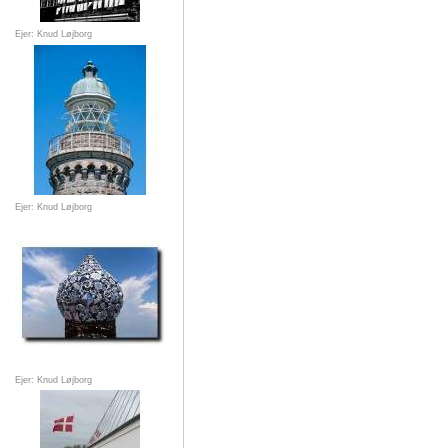
Ejer: Knud Løjborg
Ejer: Knud Løjborg
Ejer: Knud Løjborg