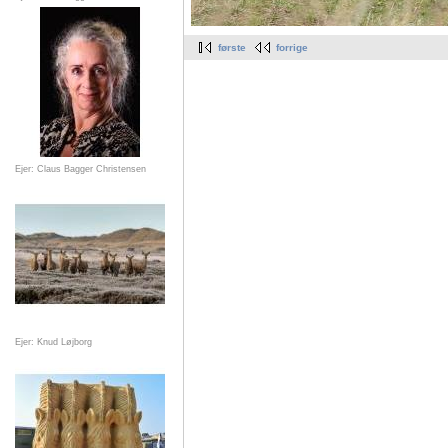
første
forrige
Ejer: Claus Bagger Christensen
Ejer: Knud Løjborg