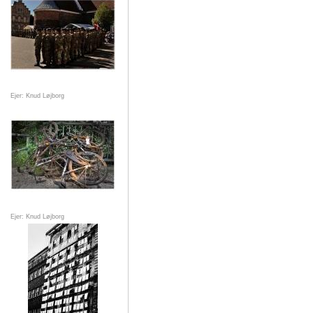
Ejer: Knud Løjborg
Ejer: Knud Løjborg