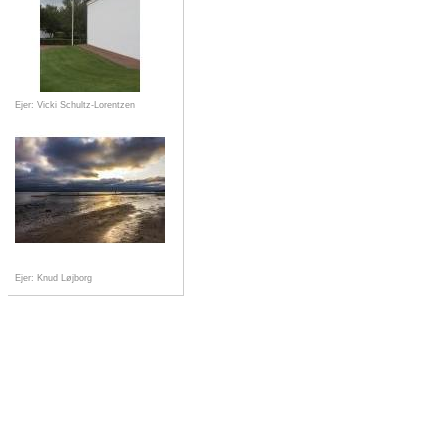
Ejer: Vicki Schultz-Lorentzen
Ejer: Knud Løjborg