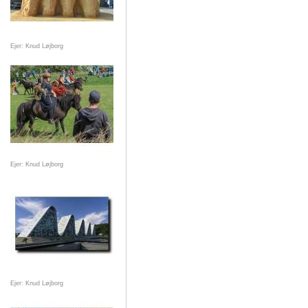
Ejer: Knud Løjborg
Ejer: Knud Løjborg
Ejer: Knud Løjborg