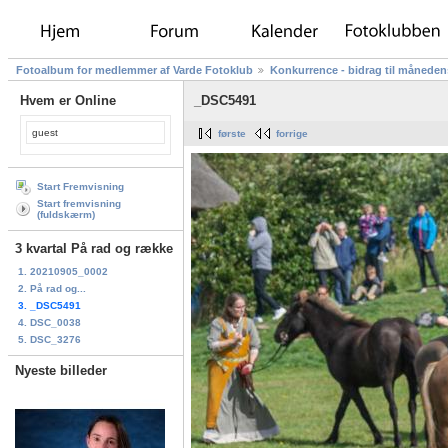
Fotoalbum for medlemmer af Varde Fotoklub
Konkurrence - bidrag til måneden
Hvem er Online
_DSC5491
guest
første
forrige
Start Fremvisning
Start fremvisning
(fuldskærm)
3 kvartal På rad og række
1. 20210905_0002
2. På rad og...
3. _DSC5491
4. DSC_0038
5. DSC_3276
Nyeste billeder