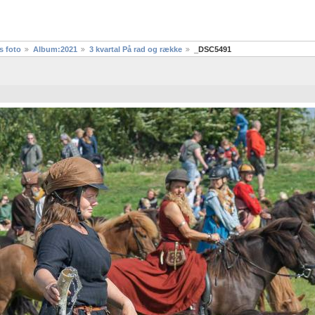
s foto
Album:2021
3 kvartal På rad og række
_DSC5491