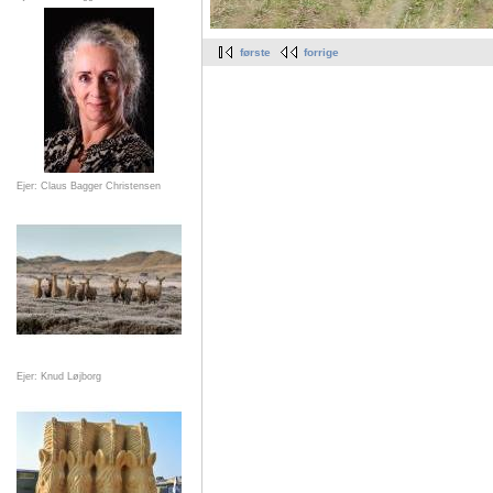
første
forrige
Ejer: Claus Bagger Christensen
Ejer: Knud Løjborg