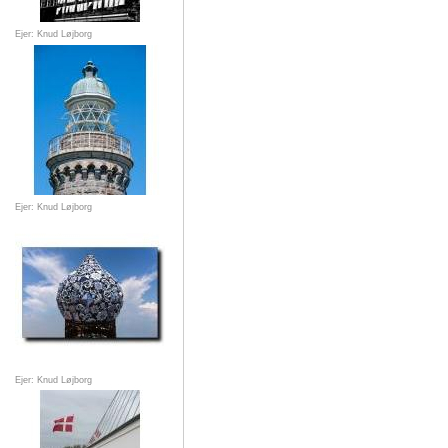
Ejer: Knud Løjborg
Ejer: Knud Løjborg
Ejer: Knud Løjborg