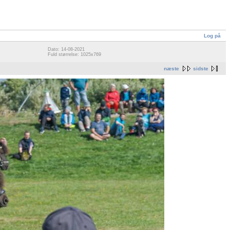
Log på
Dato: 14-08-2021
Fuld størrelse: 1025x769
næste
sidste