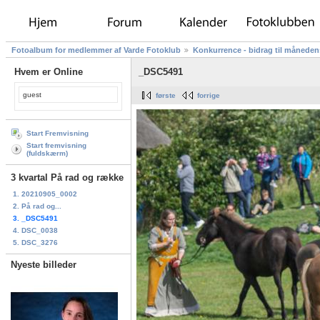
Fotoalbum for medlemmer af Varde Fotoklub
Konkurrence - bidrag til måneden
Hvem er Online
_DSC5491
guest
første
forrige
Start Fremvisning
Start fremvisning
(fuldskærm)
3 kvartal På rad og række
1. 20210905_0002
2. På rad og...
3. _DSC5491
4. DSC_0038
5. DSC_3276
Nyeste billeder