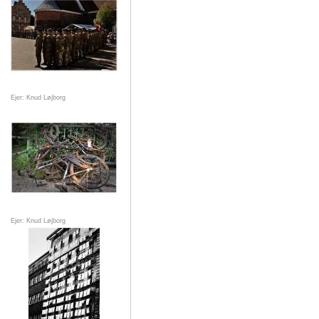
Ejer: Knud Løjborg
Ejer: Knud Løjborg