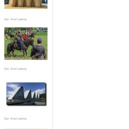
Ejer: Knud Løjborg
Ejer: Knud Løjborg
Ejer: Knud Løjborg