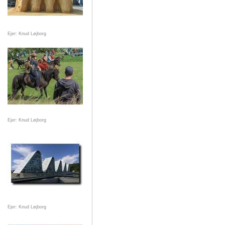
Ejer: Knud Løjborg
Ejer: Knud Løjborg
Ejer: Knud Løjborg