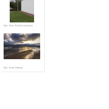
Ejer: Vicki Schultz-Lorentzen
Ejer: Knud Løjborg