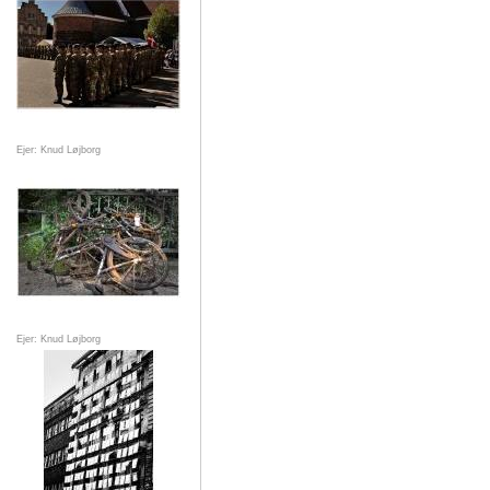
Ejer: Knud Løjborg
Ejer: Knud Løjborg