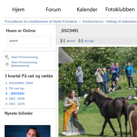
Fotoalbum for medlemmer af Varde Fotoklub
Konkurrence - bidrag til måneden
Hvem er Online
_DSC5491
guest
første
forrige
Start Fremvisning
Start fremvisning
(fuldskærm)
3 kvartal På rad og række
1. 20210905_0002
2. På rad og...
3. _DSC5491
4. DSC_0038
5. DSC_3276
Nyeste billeder