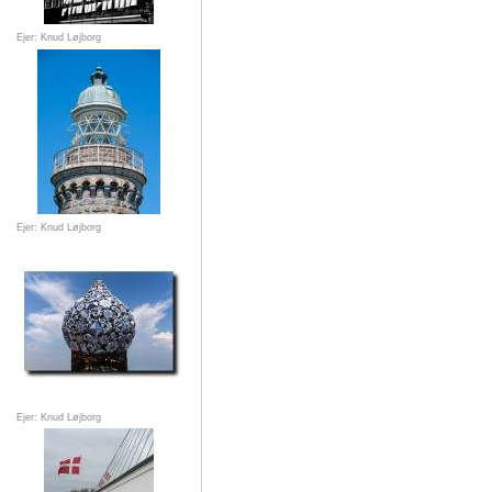
Ejer: Knud Løjborg
Ejer: Knud Løjborg
Ejer: Knud Løjborg