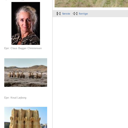
første
forrige
Ejer: Claus Bagger Christensen
Ejer: Knud Løjborg