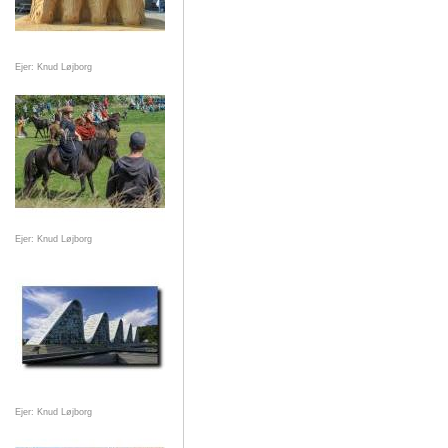
Ejer: Knud Løjborg
Ejer: Knud Løjborg
Ejer: Knud Løjborg