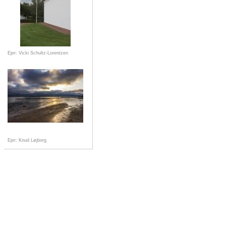
Ejer: Vicki Schultz-Lorentzen
Ejer: Knud Løjborg