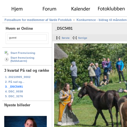
Fotoalbum for medlemmer af Varde Fotoklub
Konkurrence - bidrag til måneden
Hvem er Online
_DSC5491
guest
første
forrige
Start Fremvisning
Start fremvisning
(fuldskærm)
3 kvartal På rad og række
1. 20210905_0002
2. På rad og...
3. _DSC5491
4. DSC_0038
5. DSC_3276
Nyeste billeder