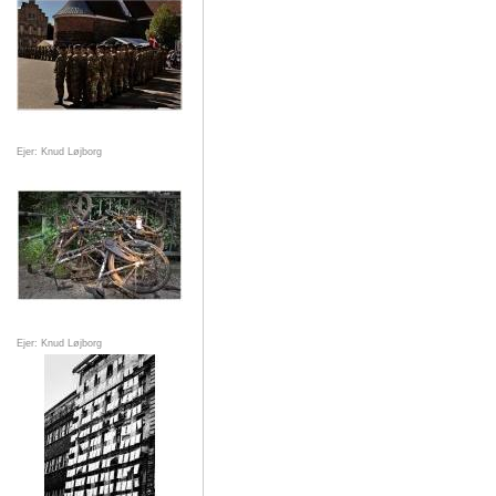
Ejer: Knud Løjborg
Ejer: Knud Løjborg