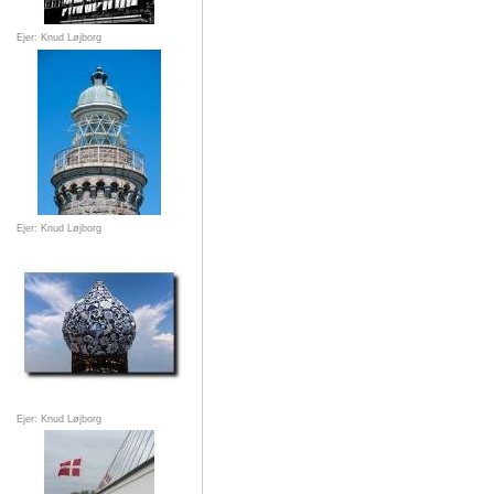
Ejer: Knud Løjborg
Ejer: Knud Løjborg
Ejer: Knud Løjborg