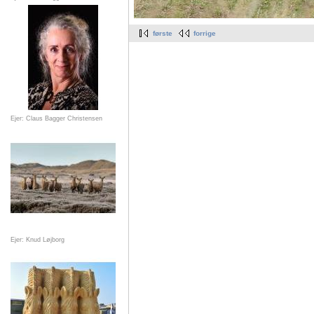
første
forrige
Ejer: Claus Bagger Christensen
Ejer: Knud Løjborg