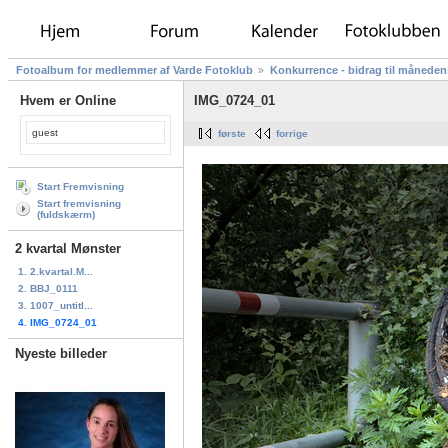
Fotoalbum for medlemmer af Varde Fotoklub
Konkurrence - bidrag til måneden
Hvem er Online
IMG_0724_01
guest
første
forrige
Start Fremvisning
Start fremvisning
(fuldskærm)
2 kvartal Mønster
1. 2.kvartal.M...
2. BBJ_0111
3. 1007_untitl...
4. IMG_0724_01
Nyeste billeder