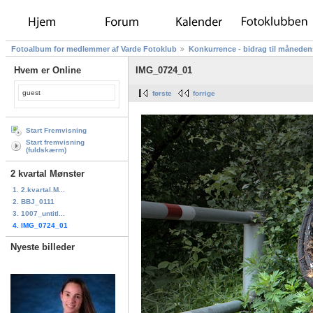
Fotoalbum for medlemmer af Varde Fotoklub
Konkurrence - bidrag til måneden
Hvem er Online
IMG_0724_01
guest
første
forrige
Start Fremvisning
Start fremvisning
(fuldskærm)
2 kvartal Mønster
1. 2.kvartal.M...
2. BBJ_0111
3. 1007_untitl...
4. IMG_0724_01
Nyeste billeder