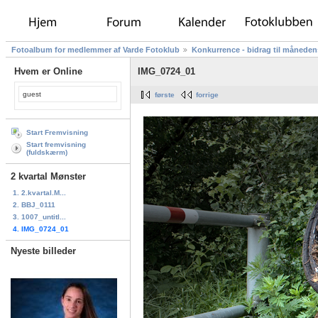
Fotoalbum for medlemmer af Varde Fotoklub
Konkurrence - bidrag til måneden
Hvem er Online
IMG_0724_01
guest
første
forrige
Start Fremvisning
Start fremvisning
(fuldskærm)
2 kvartal Mønster
1. 2.kvartal.M...
2. BBJ_0111
3. 1007_untitl...
4. IMG_0724_01
Nyeste billeder