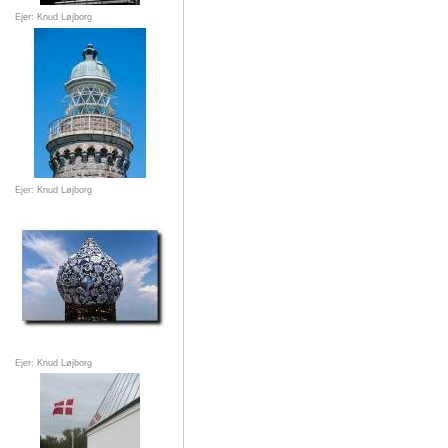
Ejer: Knud Løjborg
Ejer: Knud Løjborg
Ejer: Knud Løjborg