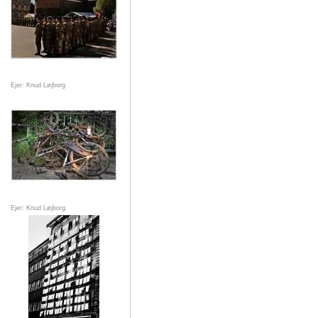
Ejer: Knud Løjborg
Ejer: Knud Løjborg