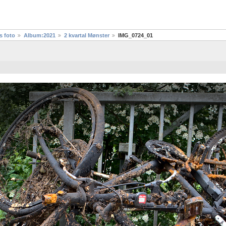
s foto
Album:2021
2 kvartal Mønster
IMG_0724_01