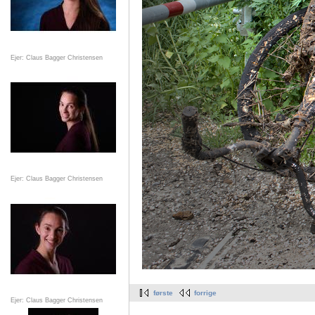
Ejer: Claus Bagger Christensen
Ejer: Claus Bagger Christensen
første
forrige
Ejer: Claus Bagger Christensen