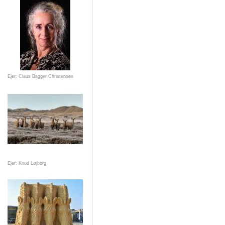
Ejer: Claus Bagger Christensen
Ejer: Knud Løjborg