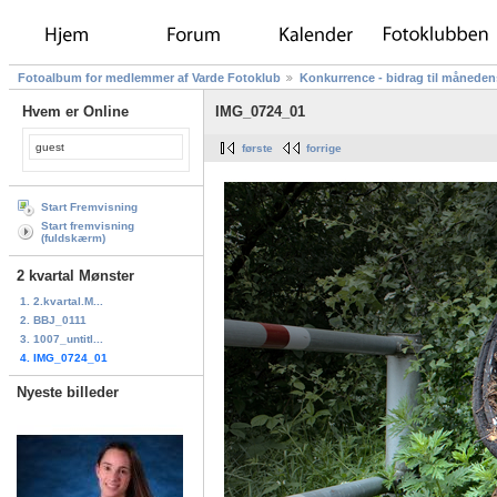
Fotoalbum for medlemmer af Varde Fotoklub
Konkurrence - bidrag til måneden
Hvem er Online
IMG_0724_01
guest
første
forrige
Start Fremvisning
Start fremvisning
(fuldskærm)
2 kvartal Mønster
1. 2.kvartal.M...
2. BBJ_0111
3. 1007_untitl...
4. IMG_0724_01
Nyeste billeder