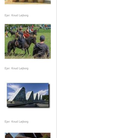
Ejer: Knud Løjborg
Ejer: Knud Løjborg
Ejer: Knud Løjborg