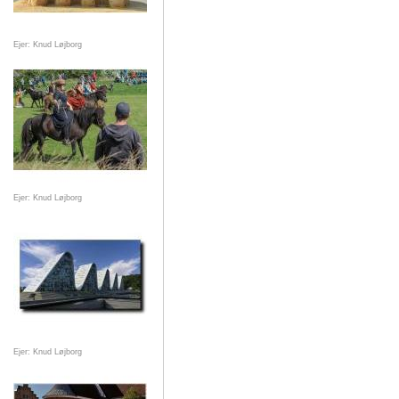
Ejer: Knud Løjborg
Ejer: Knud Løjborg
Ejer: Knud Løjborg