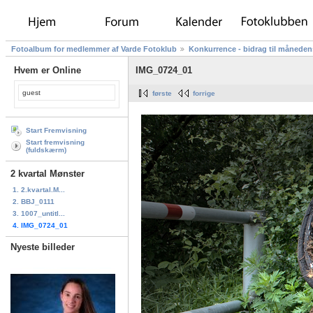
Fotoalbum for medlemmer af Varde Fotoklub
Konkurrence - bidrag til måneden
Hvem er Online
IMG_0724_01
guest
første
forrige
Start Fremvisning
Start fremvisning
(fuldskærm)
2 kvartal Mønster
1. 2.kvartal.M...
2. BBJ_0111
3. 1007_untitl...
4. IMG_0724_01
Nyeste billeder