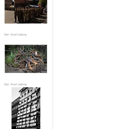
Ejer: Knud Løjborg
Ejer: Knud Løjborg