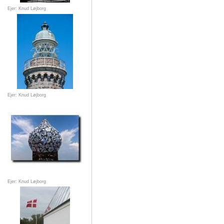
Ejer: Knud Løjborg
Ejer: Knud Løjborg
Ejer: Knud Løjborg