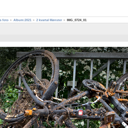
s foto
Album:2021
2 kvartal Mønster
IMG_0724_01