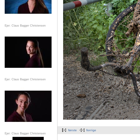
Ejer: Claus Bagger Christensen
Ejer: Claus Bagger Christensen
første
forrige
Ejer: Claus Bagger Christensen