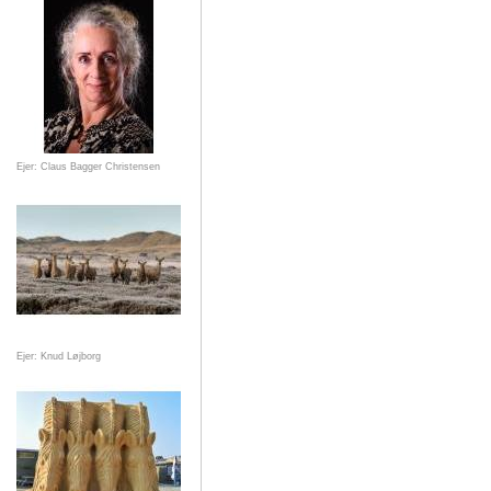
Ejer: Claus Bagger Christensen
Ejer: Knud Løjborg