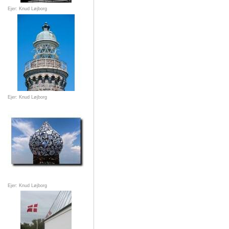
Ejer: Knud Løjborg
Ejer: Knud Løjborg
Ejer: Knud Løjborg