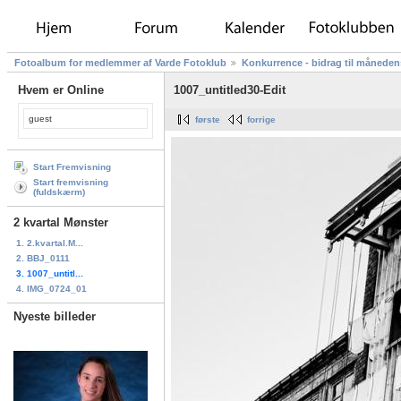
Fotoalbum for medlemmer af Varde Fotoklub
Konkurrence - bidrag til måneden
Hvem er Online
1007_untitled30-Edit
guest
første
forrige
Start Fremvisning
Start fremvisning
(fuldskærm)
2 kvartal Mønster
1. 2.kvartal.M...
2. BBJ_0111
3. 1007_untitl...
4. IMG_0724_01
Nyeste billeder