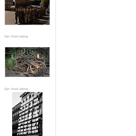
Ejer: Knud Løjborg
Ejer: Knud Løjborg