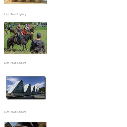
Ejer: Knud Løjborg
Ejer: Knud Løjborg
Ejer: Knud Løjborg