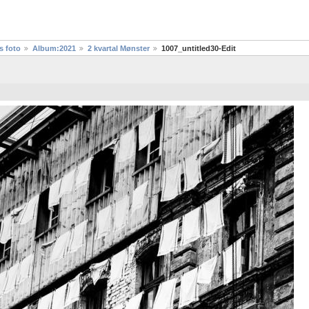
s foto
Album:2021
2 kvartal Mønster
1007_untitled30-Edit