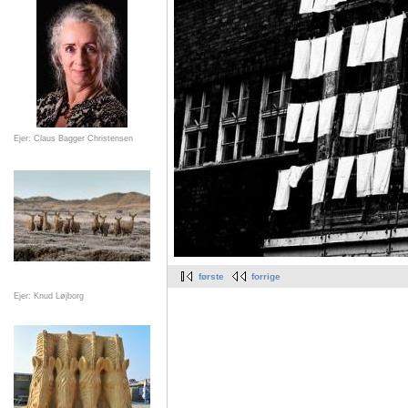
Ejer: Claus Bagger Christensen
første
forrige
Ejer: Knud Løjborg