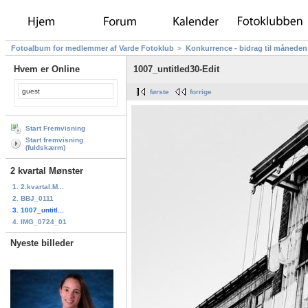
Fotoalbum for medlemmer af Varde Fotoklub
Konkurrence - bidrag til måneden
Hvem er Online
1007_untitled30-Edit
guest
første
forrige
Start Fremvisning
Start fremvisning
(fuldskærm)
2 kvartal Mønster
1. 2.kvartal.M...
2. BBJ_0111
3. 1007_untitl...
4. IMG_0724_01
Nyeste billeder