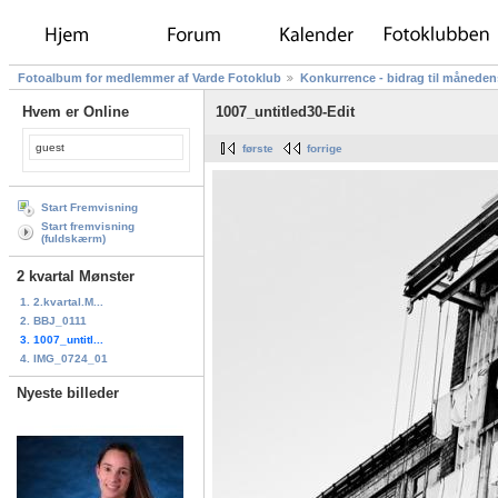
Fotoalbum for medlemmer af Varde Fotoklub
Konkurrence - bidrag til måneden
Hvem er Online
1007_untitled30-Edit
guest
første
forrige
Start Fremvisning
Start fremvisning
(fuldskærm)
2 kvartal Mønster
1. 2.kvartal.M...
2. BBJ_0111
3. 1007_untitl...
4. IMG_0724_01
Nyeste billeder