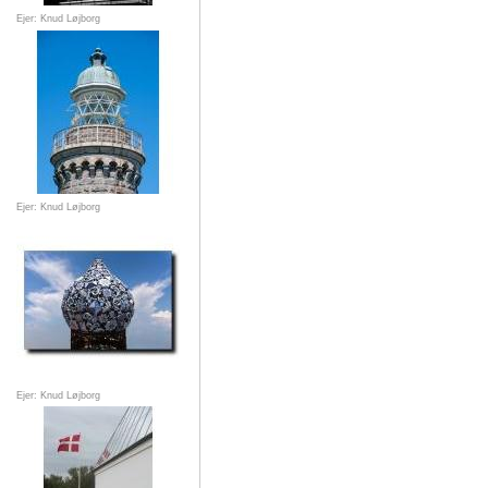
Ejer: Knud Løjborg
Ejer: Knud Løjborg
Ejer: Knud Løjborg