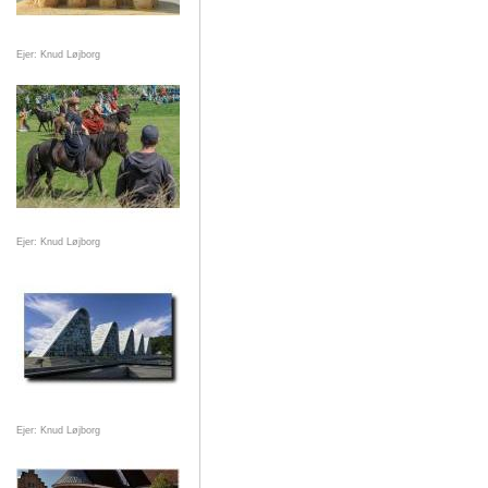
Ejer: Knud Løjborg
Ejer: Knud Løjborg
Ejer: Knud Løjborg