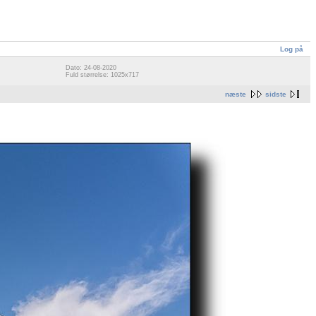
Log på
Dato: 24-08-2020
Fuld størrelse: 1025x717
næste
sidste