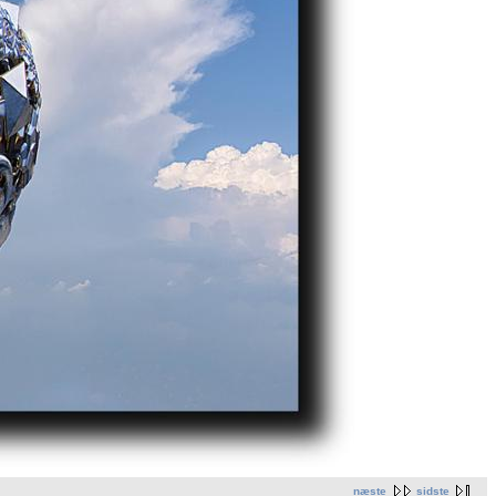
næste
sidste