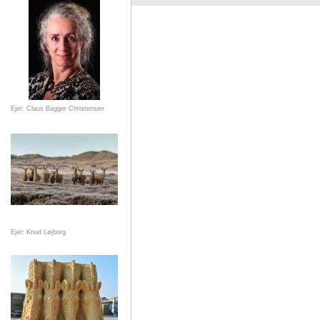
Ejer: Claus Bagger Christensen
Ejer: Knud Løjborg