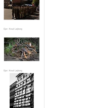
Ejer: Knud Løjborg
Ejer: Knud Løjborg