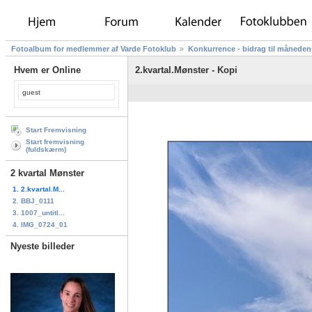
Fotoalbum for medlemmer af Varde Fotoklub
Konkurrence - bidrag til måneden
Hvem er Online
2.kvartal.Mønster - Kopi
guest
Start Fremvisning
Start fremvisning
(fuldskærm)
2 kvartal Mønster
1. 2.kvartal.M...
2. BBJ_0111
3. 1007_untitl...
4. IMG_0724_01
Nyeste billeder