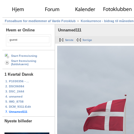
Fotoalbum for medlemmer af Varde Fotoklub
Konkurrence - bidrag til måneden
Hvem er Online
Unnamed111
guest
første
forrige
Start Fremvisning
Start fremvisning
(fuldskærm)
1 Kvartal Dansk
1. P1030356 - ...
2. DSC06084
3. DSC_2444
4. unnamed
5. IMG_8758
6. DCM_9311-Edit
7. Unnamed111
Nyeste billeder