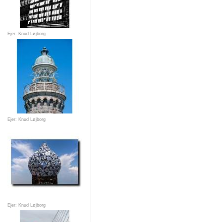
Ejer: Knud Løjborg
Ejer: Knud Løjborg
Ejer: Knud Løjborg