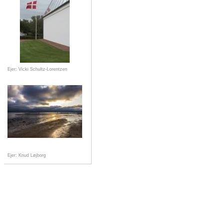
Ejer: Vicki Schultz-Lorentzen
Ejer: Knud Løjborg