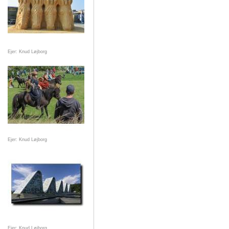
Ejer: Knud Løjborg
Ejer: Knud Løjborg
Ejer: Knud Løjborg