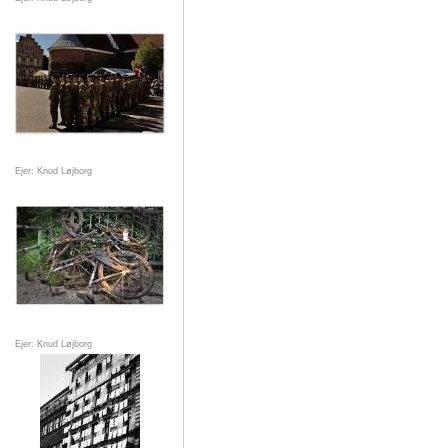
Ejer: Knud Løjborg
Ejer: Knud Løjborg