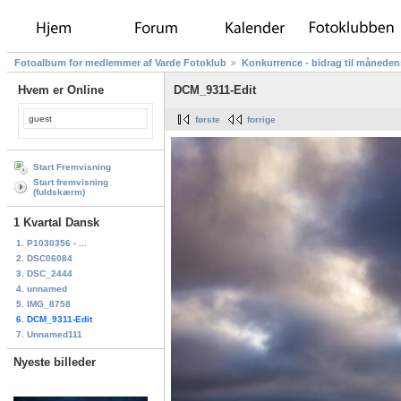
Fotoalbum for medlemmer af Varde Fotoklub
Konkurrence - bidrag til måneden
Hvem er Online
DCM_9311-Edit
guest
første
forrige
Start Fremvisning
Start fremvisning
(fuldskærm)
1 Kvartal Dansk
1. P1030356 - ...
2. DSC06084
3. DSC_2444
4. unnamed
5. IMG_8758
6. DCM_9311-Edit
7. Unnamed111
Nyeste billeder