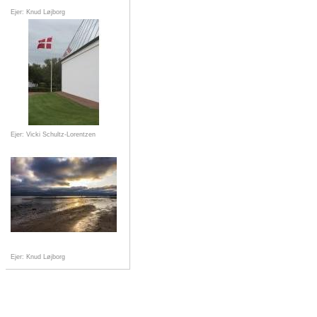
Ejer: Knud Løjborg
Ejer: Vicki Schultz-Lorentzen
Ejer: Knud Løjborg