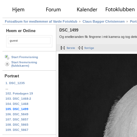
Fotoalbum for medlemmer af Varde Fotoklub
Claus Bagger Christensen
Port
DSC_1499
Hvem er Online
Og enelleranden fik fingrene i mit kamera og tog dette
guest
første
forrige
Start Fremvisning
Start fremvisning
(fuldskærm)
Portræt
1. DSC_1235
...
102. Fotodagen 19
103. DSC_1468-2
104. DSC_1468
105. DSC_1499
106. DSC_5849
107. DSC_5857
108. DSC_5865
109. DSC_5867