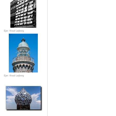
Ejer: Knud Løjborg
Ejer: Knud Løjborg