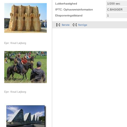
Lukkerhastighed
1/200 sec
IPTC: Ophavsretsinformation
C.BAGGER
Eksponeringstilstand
1
første
forrige
Ejer: Knud Løjborg
Ejer: Knud Løjborg