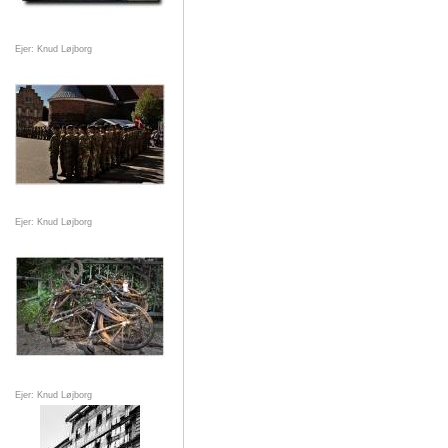
Ejer: Knud Løjborg
Ejer: Knud Løjborg
Ejer: Knud Løjborg