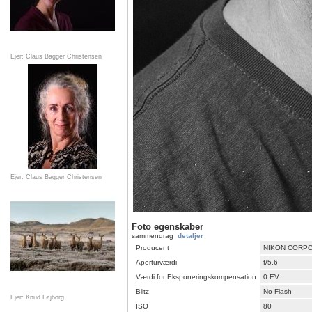
Ejer: Claus Bagger Christensen
Ejer: Claus Bagger Christensen
Foto egenskaber
sammendrag
detaljer
Producent
NIKON CORP
Aperturværdi
f/5,6
Værdi for Eksponeringskompensation
0 EV
Blitz
No Flash
Ejer: Knud Løjborg
ISO
80