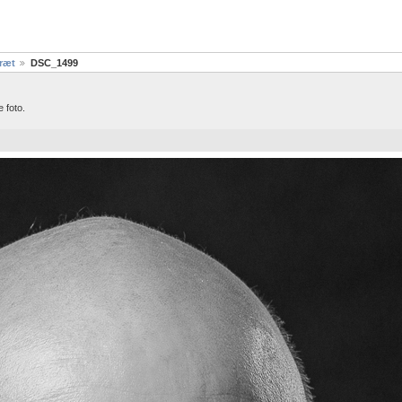
ræt
DSC_1499
 foto.