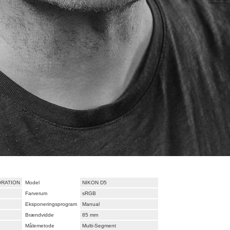
ORATION
Model
NIKON D5
Farverum
sRGB
Eksponeringsprogram
Manual
Brændvidde
85 mm
Målemetode
Multi-Segment