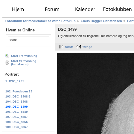
Fotoalbum for medlemmer af Varde Fotoklub
Claus Bagger Christensen
Port
DSC_1499
Hvem er Online
Og enelleranden fik fingrene i mit kamera og tog dette
guest
første
forrige
Start Fremvisning
Start fremvisning
(fuldskærm)
Portræt
1. DSC_1235
...
102. Fotodagen 19
103. DSC_1468-2
104. DSC_1468
105. DSC_1499
106. DSC_5849
107. DSC_5857
108. DSC_5865
109. DSC_5867