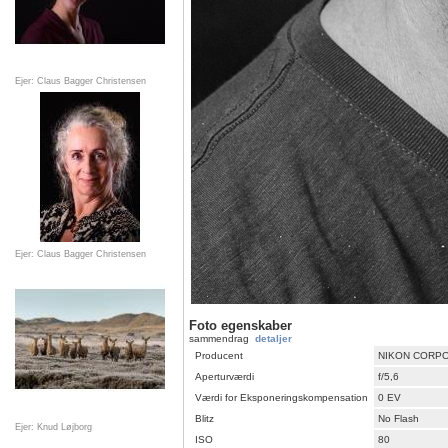
Ejer: Claus Bagger Christensen
Ejer: Claus Bagger Christensen
Foto egenskaber
sammendrag
detaljer
Producent
NIKON CORP
Aperturværdi
f/5,6
Værdi for Eksponeringskompensation
0 EV
Blitz
No Flash
Ejer: Knud Løjborg
ISO
80