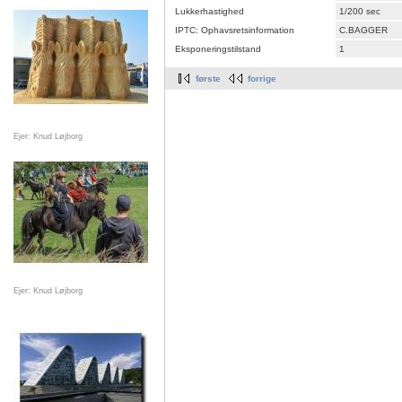
Lukkerhastighed
1/200 sec
IPTC: Ophavsretsinformation
C.BAGGER
Eksponeringstilstand
1
første
forrige
Ejer: Knud Løjborg
Ejer: Knud Løjborg