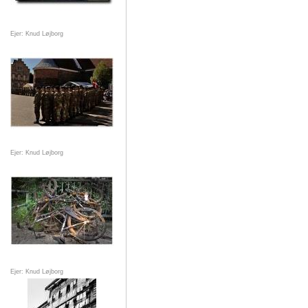
Ejer: Knud Løjborg
Ejer: Knud Løjborg
Ejer: Knud Løjborg