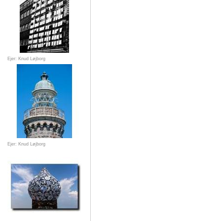
Ejer: Knud Løjborg
Ejer: Knud Løjborg