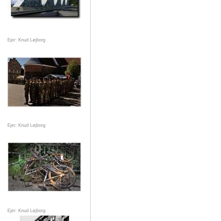
Ejer: Knud Løjborg
Ejer: Knud Løjborg
Ejer: Knud Løjborg