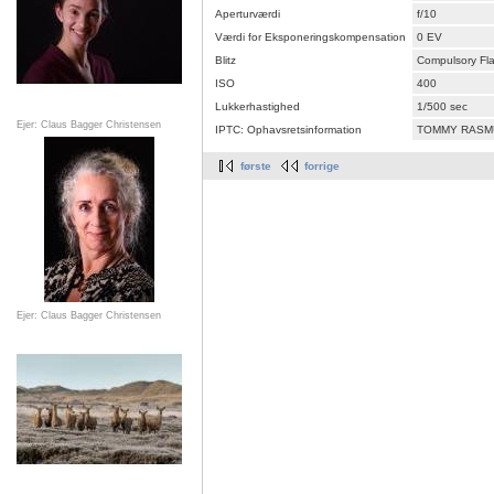
Aperturværdi
f/10
Værdi for Eksponeringskompensation
0 EV
Blitz
Compulsory Fl
ISO
400
Lukkerhastighed
1/500 sec
Ejer: Claus Bagger Christensen
IPTC: Ophavsretsinformation
TOMMY RASM
første
forrige
Ejer: Claus Bagger Christensen