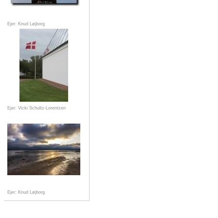
Ejer: Knud Løjborg
Ejer: Vicki Schultz-Lorentzen
Ejer: Knud Løjborg