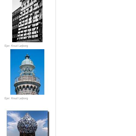
Ejer: Knud Løjborg
Ejer: Knud Løjborg