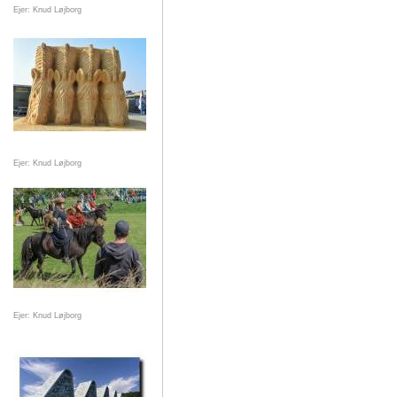
Ejer: Knud Løjborg
Ejer: Knud Løjborg
Ejer: Knud Løjborg