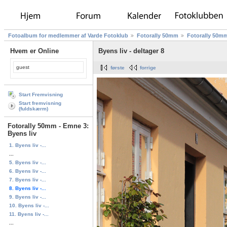
Fotoalbum for medlemmer af Varde Fotoklub
Fotorally 50mm
Fotorally 50mm
Hvem er Online
Byens liv - deltager 8
guest
første
forrige
Start Fremvisning
Start fremvisning
(fuldskærm)
Fotorally 50mm - Emne 3:
Byens liv
1. Byens liv -...
...
5. Byens liv -...
6. Byens liv -...
7. Byens liv -...
8. Byens liv -...
9. Byens liv -...
10. Byens liv -...
11. Byens liv -...
...