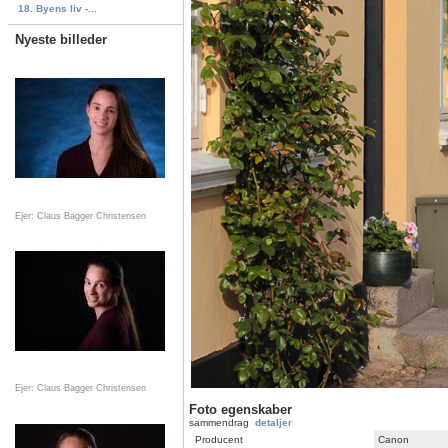
18. Byens liv -...
Nyeste billeder
Ejer: Claus Bagger Christensen
Ejer: Claus Bagger Christensen
Foto egenskaber
sammendrag
detaljer
Producent
Canon