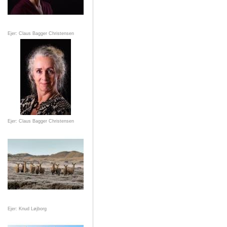
Ejer: Claus Bagger Christensen
Ejer: Claus Bagger Christensen
Ejer: Knud Løjborg