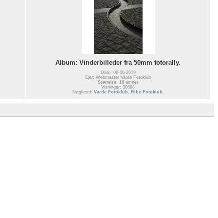
Album: Vinderbilleder fra 50mm fotorally.
Dato: 08-06-2019
Ejer: Webmaster Varde Fotoklub
Størrelse: 16 emner
Visninger: 30893
Nøgleord:
Varde Fotoklub
,
Ribe Fotoklub.