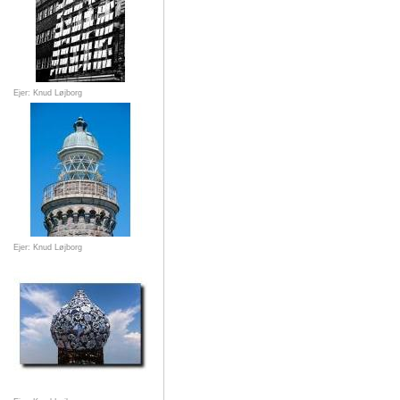
Ejer: Knud Løjborg
Ejer: Knud Løjborg