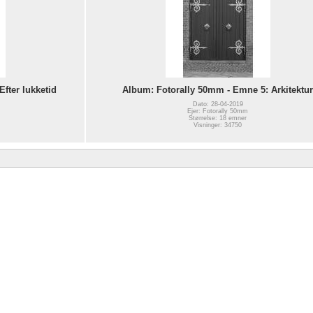
fter lukketid
Album: Fotorally 50mm - Emne 5: Arkitektur
Dato: 28-04-2019
Ejer: Fotorally 50mm
Størrelse: 18 emner
Visninger: 34750