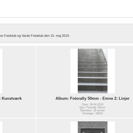
be Fotoklub og Varde Fotoklub den 15. maj 2019.
: Kunstværk
Album: Fotorally 50mm - Emne 2: Linjer
Dato: 28-04-2019
Ejer: Fotorally 50mm
Størrelse: 18 emner
Visninger: 32823