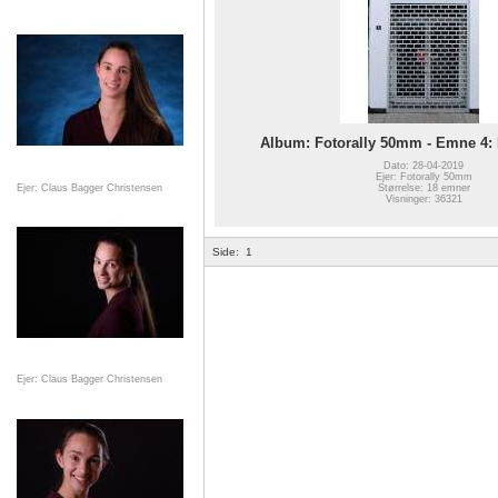
Album: Fotorally 50mm - Emne 4: E
Dato: 28-04-2019
Ejer: Fotorally 50mm
Ejer: Claus Bagger Christensen
Størrelse: 18 emner
Visninger: 36321
Side:
1
Ejer: Claus Bagger Christensen