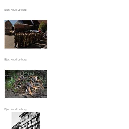
Ejer: Knud Løjborg
Ejer: Knud Løjborg
Ejer: Knud Løjborg