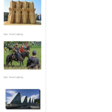
Ejer: Knud Løjborg
Ejer: Knud Løjborg