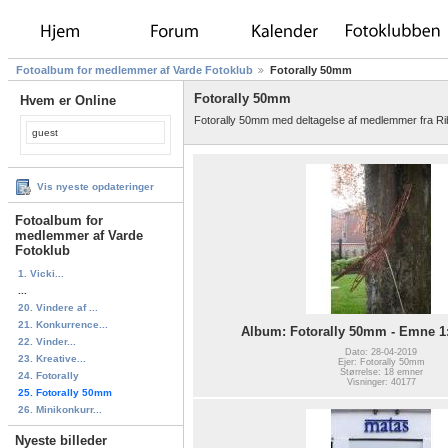
Fotoalbum for medlemmer af Varde Fotoklub
Fotorally 50mm
Fotorally 50mm
Hvem er Online
Fotorally 50mm med deltagelse af medlemmer fra Ri
guest
Vis nyeste opdateringer
Fotoalbum for
medlemmer af Varde
Fotoklub
1. Vicki...
...
20. Vindere af ...
21. Konkurrence...
Album: Fotorally 50mm - Emne 1
22. Vinder...
Dato: 28-04-2019
23. Kreative...
Ejer: Fotorally 50mm
Størrelse: 18 emner
24. Fotorally
Visninger: 40177
25. Fotorally 50mm
26. Minikonkurr...
Nyeste billeder