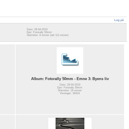
Log på
Dato: 28-04-2019
Ejer: Fotorally 50mm
Størrelse: 6 emner (ialt 112 emner)
Album: Fotorally 50mm - Emne 3: Byens liv
Dato: 28-04-2019
Ejer: Fotorally 50mm
Størrelse: 18 emner
Visninger: 38434