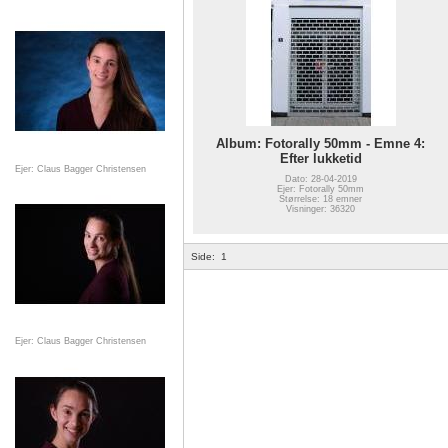
Album: Fotorally 50mm - Emne 4:
Efter lukketid
Ejer: Claus Bagger Christensen
Dato: 28-04-2019
Ejer: Fotorally 50mm
Størrelse: 18 emner
Visninger: 36320
Side:
1
Ejer: Claus Bagger Christensen