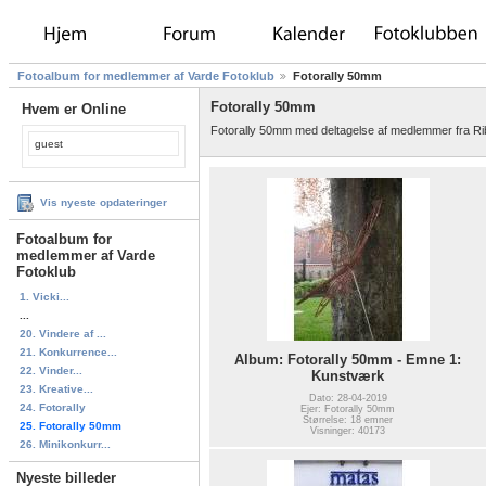
Fotoalbum for medlemmer af Varde Fotoklub
Fotorally 50mm
Fotorally 50mm
Hvem er Online
Fotorally 50mm med deltagelse af medlemmer fra Ri
guest
Vis nyeste opdateringer
Fotoalbum for
medlemmer af Varde
Fotoklub
1. Vicki...
...
20. Vindere af ...
21. Konkurrence...
Album: Fotorally 50mm - Emne 1:
22. Vinder...
Kunstværk
23. Kreative...
Dato: 28-04-2019
24. Fotorally
Ejer: Fotorally 50mm
Størrelse: 18 emner
25. Fotorally 50mm
Visninger: 40173
26. Minikonkurr...
Nyeste billeder