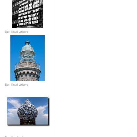
Ejer: Knud Løjborg
Ejer: Knud Løjborg