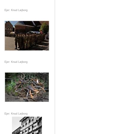
Ejer: Knud Løjborg
Ejer: Knud Løjborg
Ejer: Knud Løjborg