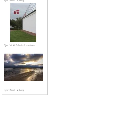
Ejer: Knud Løjborg
Ejer: Vicki Schultz-Lorentzen
Ejer: Knud Løjborg