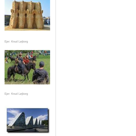
Ejer: Knud Løjborg
Ejer: Knud Løjborg