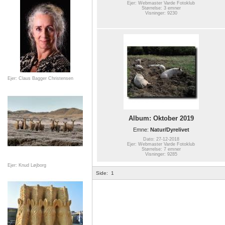
Ejer: Webmaster Varde Fotoklub
Størrelse: 3 emner
Visninger: 9230
Ejer: Claus Bagger Christensen
Album: Oktober 2019
Emne:
Natur/Dyrelivet
Dato: 27-12-2018
Ejer: Webmaster Varde Fotoklub
Størrelse: 7 emner
Visninger: 9285
Ejer: Knud Løjborg
Side:
1