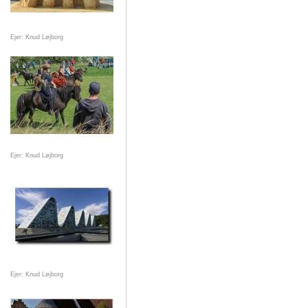
Ejer: Knud Løjborg
Ejer: Knud Løjborg
Ejer: Knud Løjborg