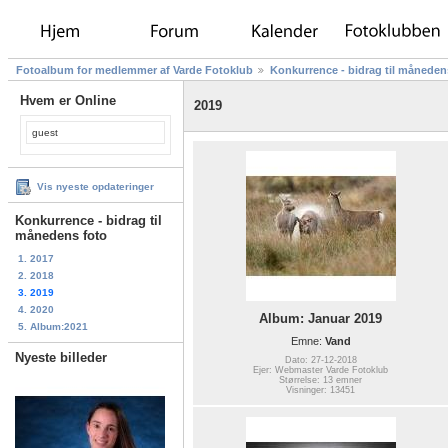
Fotoalbum for medlemmer af Varde Fotoklub
Konkurrence - bidrag til måneden
Hvem er Online
2019
guest
Vis nyeste opdateringer
Konkurrence - bidrag til
månedens foto
1. 2017
2. 2018
3. 2019
4. 2020
Album: Januar 2019
5. Album:2021
Emne:
Vand
Nyeste billeder
Dato: 27-12-2018
Ejer: Webmaster Varde Fotoklub
Størrelse: 13 emner
Visninger: 13451