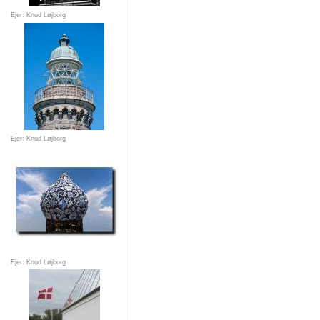
Ejer: Knud Løjborg
Ejer: Knud Løjborg
Ejer: Knud Løjborg