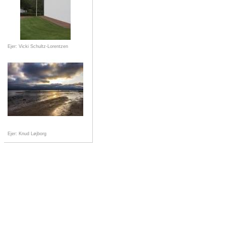
Ejer: Vicki Schultz-Lorentzen
Ejer: Knud Løjborg