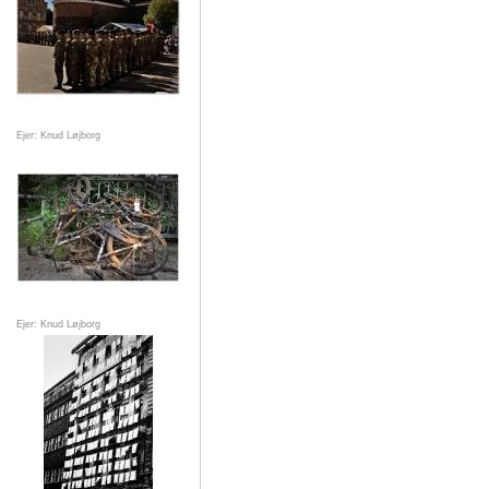
Ejer: Knud Løjborg
Ejer: Knud Løjborg