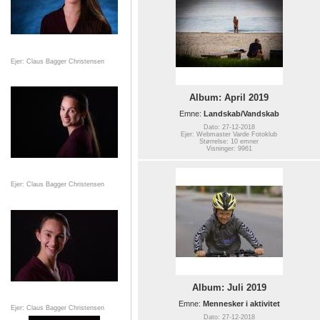
Ejer: Claus Bagger Christensen
Album: April 2019
Emne:
Landskab/Vandskab
Dato: 27-12-2018
Ejer: Webmaster Varde Fotoklub
Størrelse: 10 emner
Visninger: 9961
Ejer: Claus Bagger Christensen
Album: Juli 2019
Emne:
Mennesker i aktivitet
Ejer: Claus Bagger Christensen
Dato: 27-12-2018