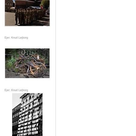
Ejer: Knud Løjborg
Ejer: Knud Løjborg