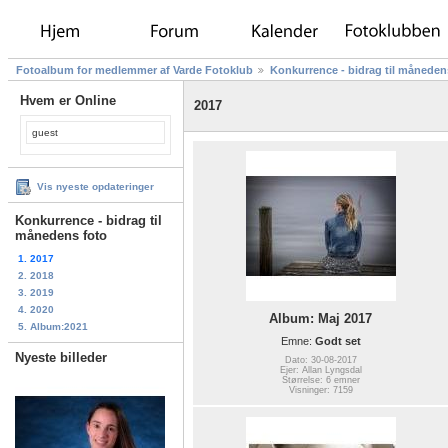
Fotoalbum for medlemmer af Varde Fotoklub
Konkurrence - bidrag til måneden
Hvem er Online
2017
guest
Vis nyeste opdateringer
Konkurrence - bidrag til
månedens foto
1. 2017
2. 2018
3. 2019
4. 2020
Album: Maj 2017
5. Album:2021
Emne:
Godt set
Nyeste billeder
Dato: 30-08-2017
Ejer: Allan Lyngsdal
Størrelse: 6 emner
Visninger: 7159