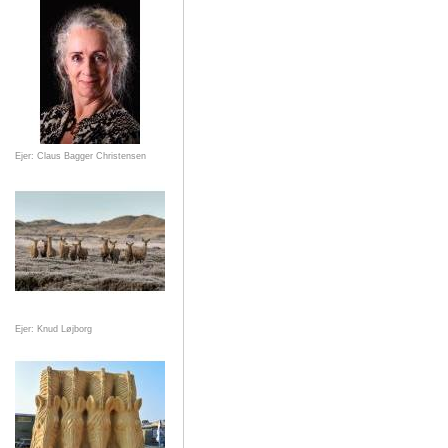
Ejer: Claus Bagger Christensen
Ejer: Knud Løjborg