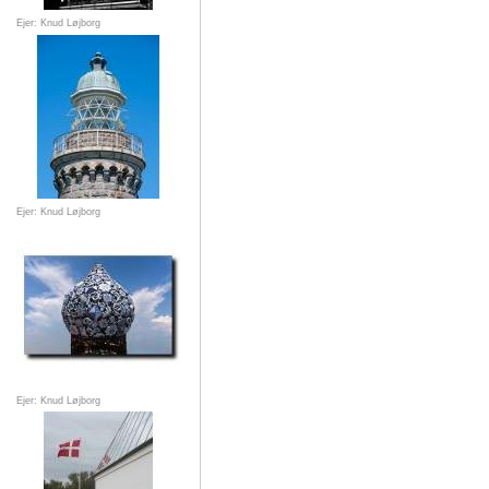
Ejer: Knud Løjborg
Ejer: Knud Løjborg
Ejer: Knud Løjborg