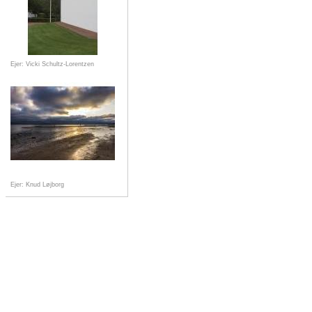
Ejer: Vicki Schultz-Lorentzen
Ejer: Knud Løjborg