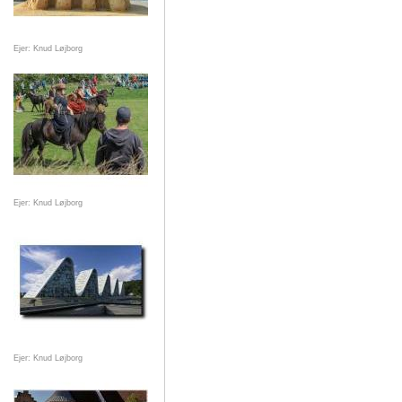
Ejer: Knud Løjborg
Ejer: Knud Løjborg
Ejer: Knud Løjborg