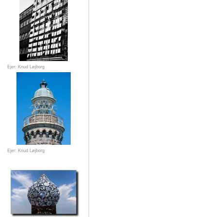
Ejer: Knud Løjborg
Ejer: Knud Løjborg