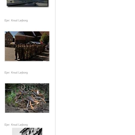
Ejer: Knud Løjborg
Ejer: Knud Løjborg
Ejer: Knud Løjborg