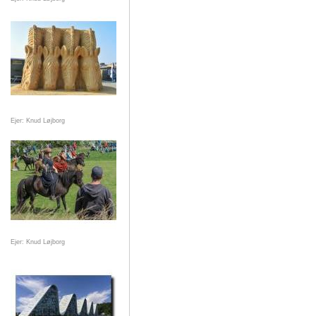
Ejer: Knud Løjborg
Ejer: Knud Løjborg