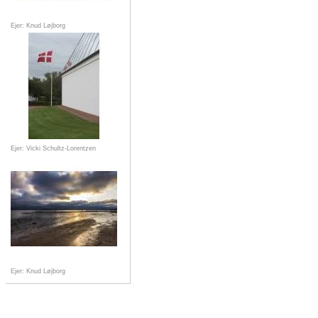
Ejer: Knud Løjborg
Ejer: Vicki Schultz-Lorentzen
Ejer: Knud Løjborg