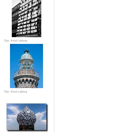
Ejer: Knud Løjborg
Ejer: Knud Løjborg