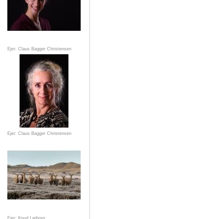
Ejer: Claus Bagger Christensen
Ejer: Claus Bagger Christensen
Ejer: Knud Løjborg