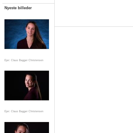
Nyeste billeder
Ejer: Claus Bagger Christensen
Ejer: Claus Bagger Christensen