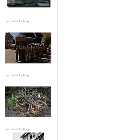
Ejer: Knud Løjborg
Ejer: Knud Løjborg
Ejer: Knud Løjborg