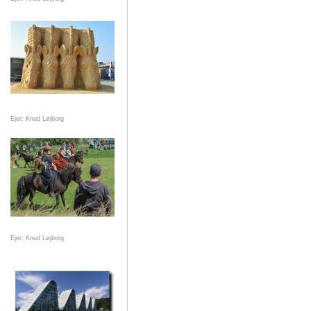
Ejer: Knud Løjborg
Ejer: Knud Løjborg