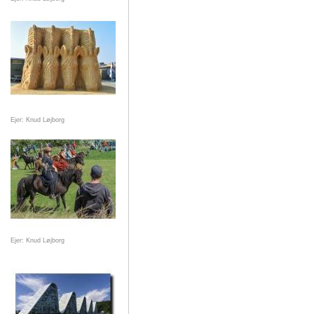
Ejer: Knud Løjborg
Ejer: Knud Løjborg