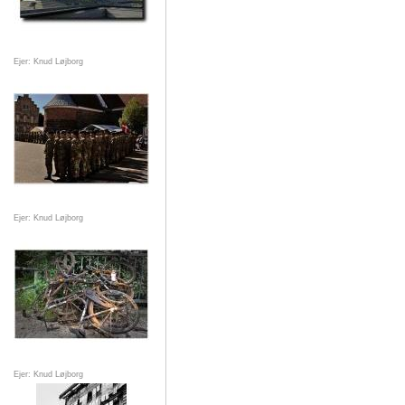
Ejer: Knud Løjborg
Ejer: Knud Løjborg
Ejer: Knud Løjborg