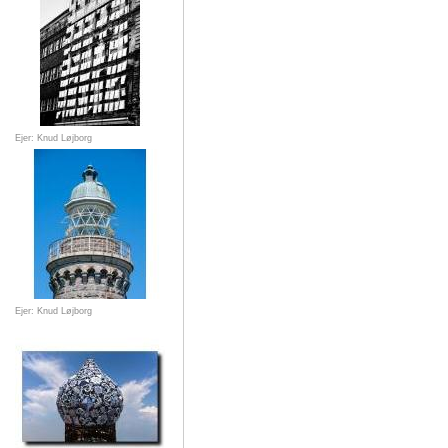
Ejer: Knud Løjborg
Ejer: Knud Løjborg