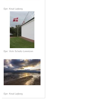
Ejer: Knud Løjborg
Ejer: Vicki Schultz-Lorentzen
Ejer: Knud Løjborg