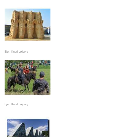
Ejer: Knud Løjborg
Ejer: Knud Løjborg