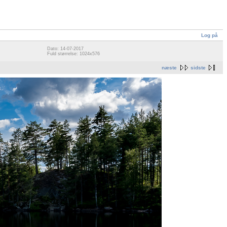
Log på
Dato: 14-07-2017
Fuld størrelse: 1024x576
næste
sidste