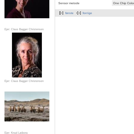
Sensor metode
One Chip Colo
første
forrige
Ejer: Claus Bagger Christensen
Ejer: Claus Bagger Christensen
Ejer: Knud Løjborg