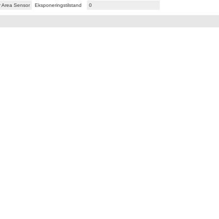
r Area Sensor
Eksponeringstilstand
0