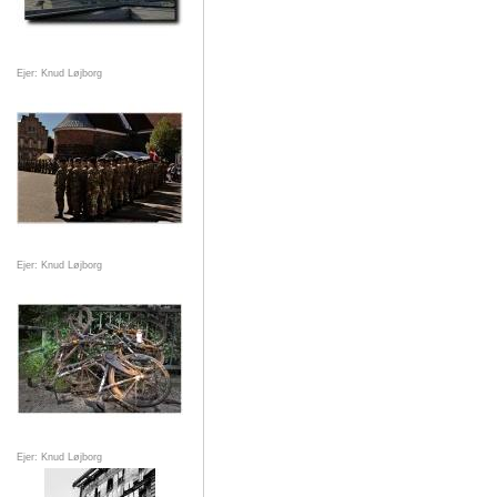
Ejer: Knud Løjborg
Ejer: Knud Løjborg
Ejer: Knud Løjborg