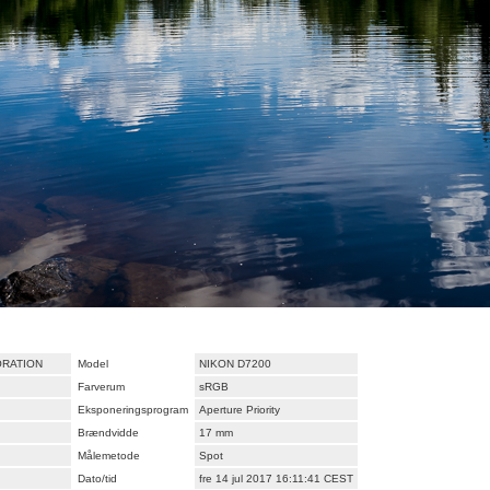
ORATION
Model
NIKON D7200
Farverum
sRGB
Eksponeringsprogram
Aperture Priority
Brændvidde
17 mm
Målemetode
Spot
Dato/tid
fre 14 jul 2017 16:11:41 CEST