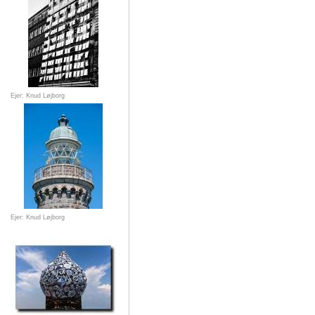
Ejer: Knud Løjborg
Ejer: Knud Løjborg