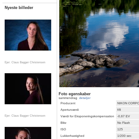
Nyeste billeder
Ejer: Claus Bagger Christensen
Foto egenskaber
sammendrag
detaljer
Producent
NIKON CORP
Aperturværdi
f/8
Ejer: Claus Bagger Christensen
Værdi for Eksponeringskompensation
-0,67 EV
Blitz
No Flash
ISO
125
Lukkerhastighed
1/200 sec