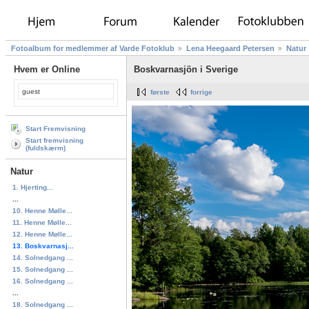
Fotoalbum for medlemmer af Varde Fotoklub
Lena Heegaard Petersen
Natur
Hvem er Online
Boskvarnasjön i Sverige
guest
første
forrige
Start Fremvisning
Start fremvisning
(fuldskærm)
Natur
1. Hjerting...
...
10. Henne Mølle...
11. Henne Mølle...
12. Henne Mølle...
13. Boskvarnasj...
14. Solnedgang ...
15. Solnedgang ...
16. Solnedgang ...
...
18. Solnedgang ...