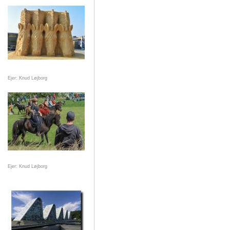
Ejer: Knud Løjborg
Ejer: Knud Løjborg