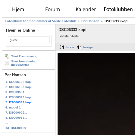
Fotoalbum for medlemmer af Varde Fotoklub
Per Hansen
DSC06333 kopi
DSC06333 kopi
Hvem er Online
Bedste billede
guest
første
forrige
Start Fremvisning
Start fremvisning
(fuldskærm)
Per Hansen
1. DSC05108 kopi
2. DSC05135 kopi
3. DSC03534 ...
4. DSC06314 kopi
5. DSC06333 kopi
6. model 1
7. DSC00005...
8. DSC00058...
...
13. DSC00129...