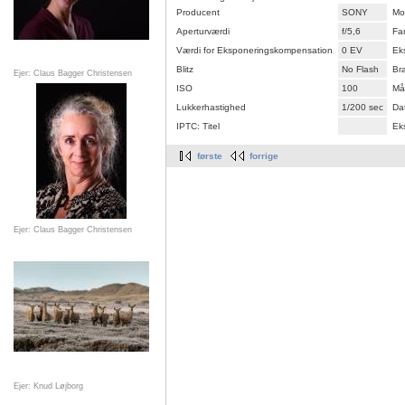
Producent
SONY
Mo
Aperturværdi
f/5,6
Fa
Værdi for Eksponeringskompensation
0 EV
Ek
Blitz
No Flash
Br
Ejer: Claus Bagger Christensen
ISO
100
Må
Lukkerhastighed
1/200 sec
Dat
IPTC: Titel
Ek
første
forrige
Ejer: Claus Bagger Christensen
Ejer: Knud Løjborg