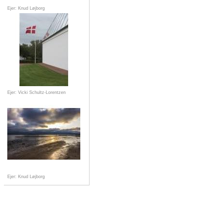
Ejer: Knud Løjborg
Ejer: Vicki Schultz-Lorentzen
Ejer: Knud Løjborg