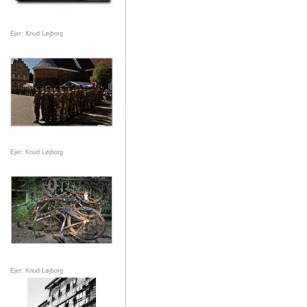
Ejer: Knud Løjborg
Ejer: Knud Løjborg
Ejer: Knud Løjborg