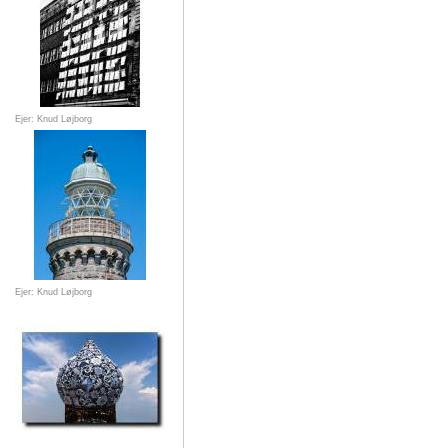
Ejer: Knud Løjborg
Ejer: Knud Løjborg