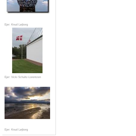
Ejer: Knud Løjborg
Ejer: Vicki Schultz-Lorentzen
Ejer: Knud Løjborg