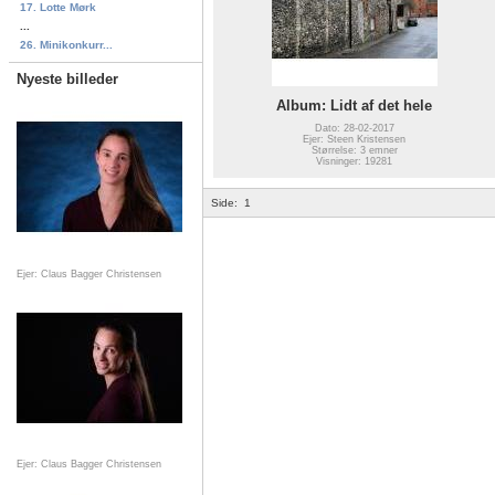
17. Lotte Mørk
...
26. Minikonkurr...
Nyeste billeder
Album: Lidt af det hele
Dato: 28-02-2017
Ejer: Steen Kristensen
Størrelse: 3 emner
Visninger: 19281
Side:
1
Ejer: Claus Bagger Christensen
Ejer: Claus Bagger Christensen