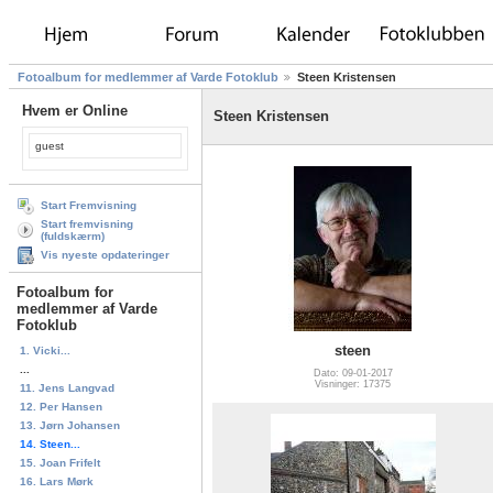
Fotoalbum for medlemmer af Varde Fotoklub
Steen Kristensen
Hvem er Online
Steen Kristensen
guest
Start Fremvisning
Start fremvisning
(fuldskærm)
Vis nyeste opdateringer
Fotoalbum for
medlemmer af Varde
Fotoklub
steen
1. Vicki...
...
Dato: 09-01-2017
Visninger: 17375
11. Jens Langvad
12. Per Hansen
13. Jørn Johansen
14. Steen...
15. Joan Frifelt
16. Lars Mørk