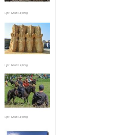
Ejer: Knud Løjborg
Ejer: Knud Løjborg
Ejer: Knud Løjborg