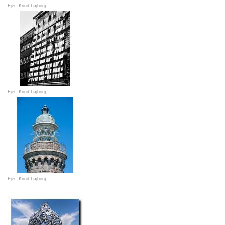
Ejer: Knud Løjborg
Ejer: Knud Løjborg
Ejer: Knud Løjborg