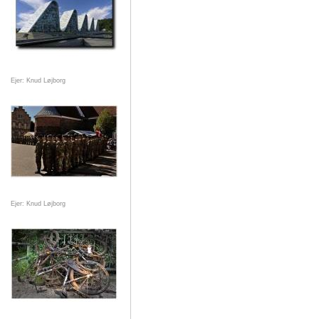
Ejer: Knud Løjborg
Ejer: Knud Løjborg