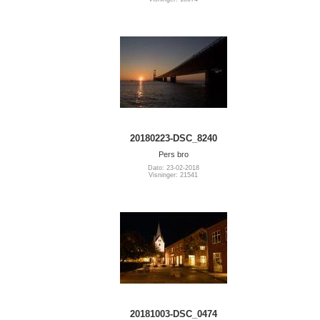
20180223-DSC_8240
Pers bro
Dato: 23-02-2018
Visninger: 21541
20181003-DSC_0474