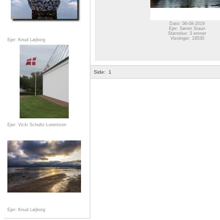
Dato: 06-08-2019
Ejer: Søren Staun
Størrelse: 3 emner
Visninger: 18530
Ejer: Knud Løjborg
Side:
1
Ejer: Vicki Schultz-Lorentzen
Ejer: Knud Løjborg