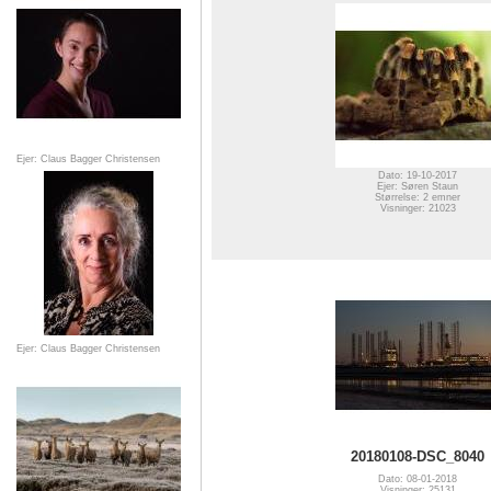
Ejer: Claus Bagger Christensen
Dato: 19-10-2017
Ejer: Søren Staun
Størrelse: 2 emner
Visninger: 21023
Ejer: Claus Bagger Christensen
20180108-DSC_8040
Dato: 08-01-2018
Visninger: 25131