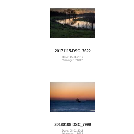
20171115-DSC_7622
Dato: 15-11-2017
Visninger: 21812
20180108-DSC_7999
Dato: 08-01-2018
Visninger: 18674