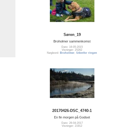
Søren_19
Broholmer sammenkomst
Dato: 16-05-2015
Visninger: 25262
Nøgleord:
Broholmer
,
Udenfor ringen
20170426-DSC_4740-1
En fin morgen på Godset
Dato: 26-04-2017
Visninger: 21912