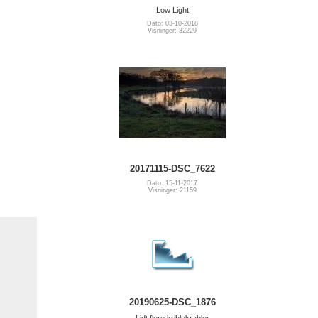
Low Light
Dato: 03-10-2018
Visninger: 32229
20171115-DSC_7622
Dato: 15-11-2017
Visninger: 21159
20190625-DSC_1876
Lidt flere kriblekrabler