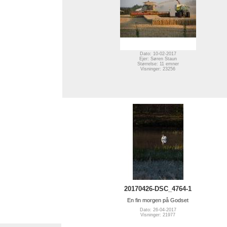
Dato: 10-02-2017
Ejer: Søren Staun
Størrelse: 11 emner
Visninger: 23256
20170426-DSC_4764-1
En fin morgen på Godset
Dato: 26-04-2017
Visninger: 21977