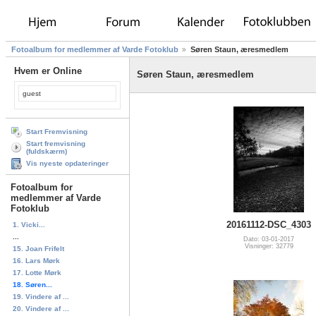
Fotoalbum for medlemmer af Varde Fotoklub
Søren Staun, æresmedlem
Hvem er Online
Søren Staun, æresmedlem
guest
Start Fremvisning
Start fremvisning
(fuldskærm)
Vis nyeste opdateringer
Fotoalbum for
medlemmer af Varde
Fotoklub
20161112-DSC_4303
1. Vicki...
...
Dato: 03-01-2017
Visninger: 32779
15. Joan Frifelt
16. Lars Mørk
17. Lotte Mørk
18. Søren...
19. Vindere af ...
20. Vindere af ...