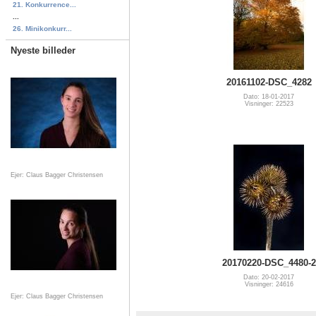
21. Konkurrence...
...
26. Minikonkurr...
Nyeste billeder
20161102-DSC_4282
Dato: 18-01-2017
Visninger: 22523
Ejer: Claus Bagger Christensen
20170220-DSC_4480-2
Dato: 20-02-2017
Visninger: 24616
Ejer: Claus Bagger Christensen