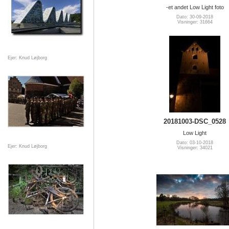
-et andet Low Light foto
Dato: 30-09-2018
Visninger: 31664
Ejer: Knud Løjborg
20181003-DSC_0528
Low Light
Dato: 03-10-2018
Ejer: Knud Løjborg
Visninger: 34021