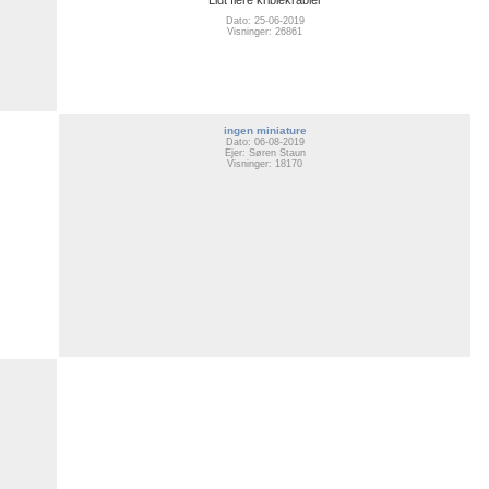
Dato: 25-06-2019
Visninger: 26861
ingen miniature
Dato: 06-08-2019
Ejer: Søren Staun
Visninger: 18170