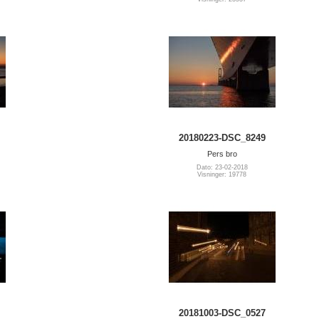
20180223-DSC_8249
Pers bro
Dato: 23-02-2018
Visninger: 19778
20181003-DSC_0527