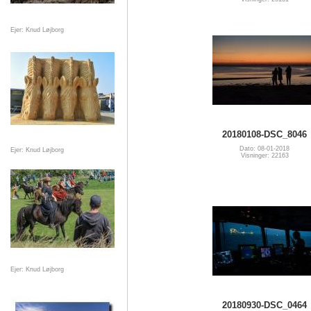
Ejer: Knud Løjborg
20180108-DSC_8046
Dato: 08-01-2018
Ejer: Knud Løjborg
Visninger: 22163
Ejer: Knud Løjborg
20180930-DSC_0464