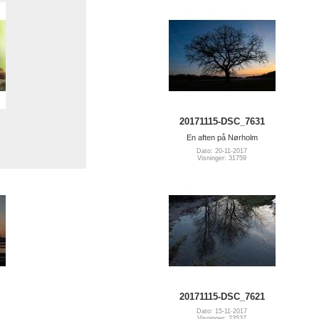
20171115-DSC_7631
En aften på Nørholm
Dato: 20-11-2017
Visninger: 31759
20171115-DSC_7621
Dato: 15-11-2017
Visninger: 23537