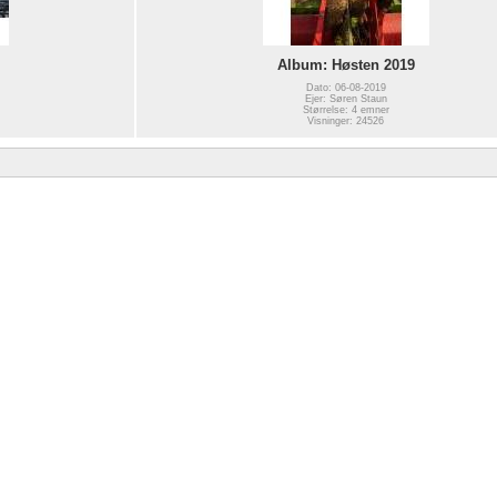
Album: Høsten 2019
Dato: 06-08-2019
Ejer: Søren Staun
Størrelse: 4 emner
Visninger: 24526