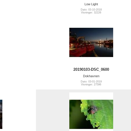
Low Light
Dato: 03-10-2018
Visninger: 32226
20190103-DSC_0600
Dokhavnen
Dato: 03-01-2019
Visninger: 27596