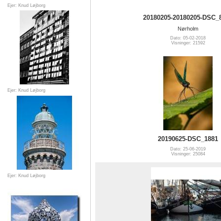
Ejer: Knud Løjborg
20180205-20180205-DSC_
Nørholm
Dato: 05-02-2018
Visninger: 21592
Ejer: Knud Løjborg
20190625-DSC_1881
Dato: 25-06-2019
Visninger: 25084
Ejer: Knud Løjborg