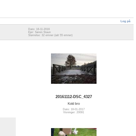
Log på
Dato: 16-11-2016
Ejer: Søren Staun
Størrelse: 32 emner (ialt 55 emner)
20161112-DSC_4327
Kold bro
Dato: 18-01-2017
Visninger: 20091