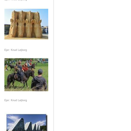
Ejer: Knud Løjborg
Ejer: Knud Løjborg