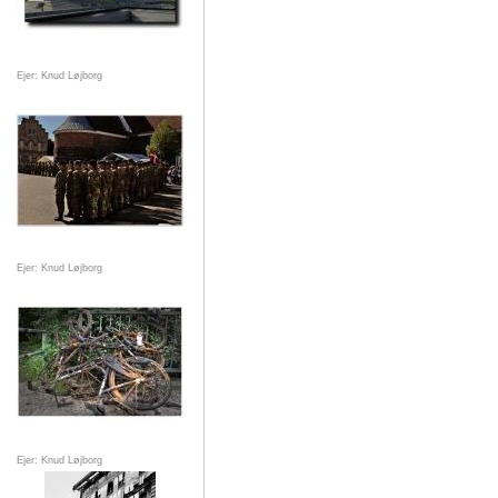
Ejer: Knud Løjborg
Ejer: Knud Løjborg
Ejer: Knud Løjborg