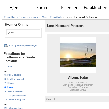
Fotoalbum for medlemmer af Varde Fotoklub
Lena Heegaard Petersen
Hvem er Online
Lena Heegaard Petersen
guest
Vis nyeste opdateringer
Fotoalbum for
medlemmer af Varde
Fotoklub
1. Vicki...
...
5. Per Jensen
Album: Natur
6. Leif Heegaard
Dato: 04-08-2016
7. Claus...
Ejer: Lena Heegaard Petersen
8. Lena...
Størrelse: 18 emner
Visninger: 20589
9. Jan Johansen
10. Vagn Wonsbek
Side:
1
11. Jens Langvad
...
26. Minikonkurr...