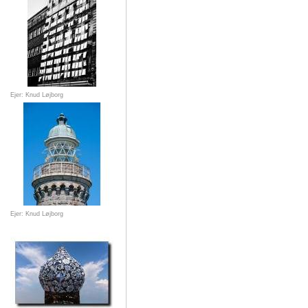
Ejer: Knud Løjborg
Ejer: Knud Løjborg