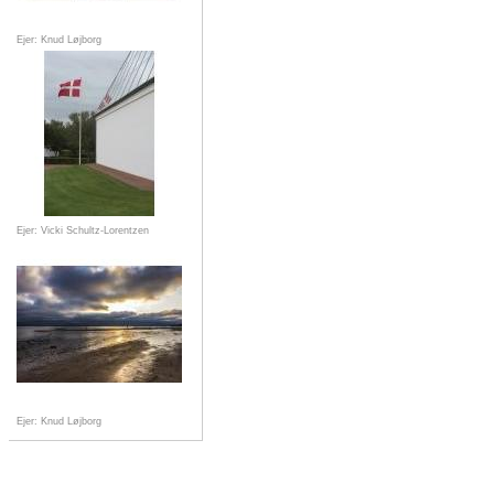
Ejer: Knud Løjborg
Ejer: Vicki Schultz-Lorentzen
Ejer: Knud Løjborg