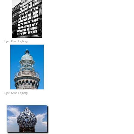
Ejer: Knud Løjborg
Ejer: Knud Løjborg