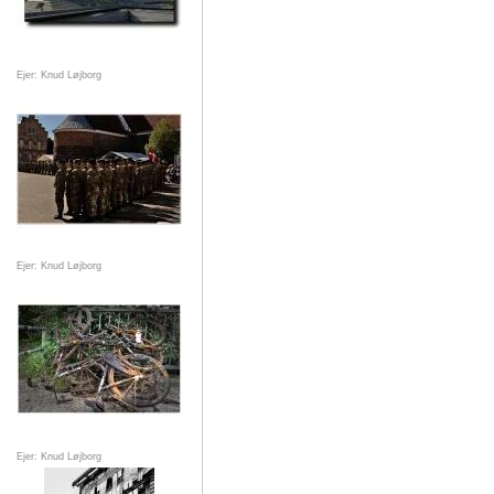
Ejer: Knud Løjborg
Ejer: Knud Løjborg
Ejer: Knud Løjborg