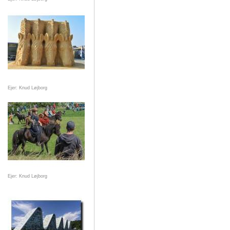
Ejer: Knud Løjborg
Ejer: Knud Løjborg