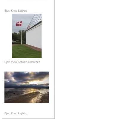
Ejer: Knud Løjborg
Ejer: Vicki Schultz-Lorentzen
Ejer: Knud Løjborg