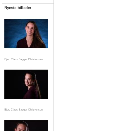
Nyeste billeder
Ejer: Claus Bagger Christensen
Ejer: Claus Bagger Christensen