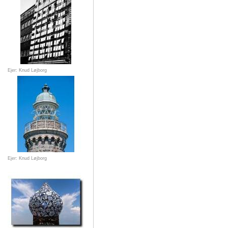
Ejer: Knud Løjborg
Ejer: Knud Løjborg