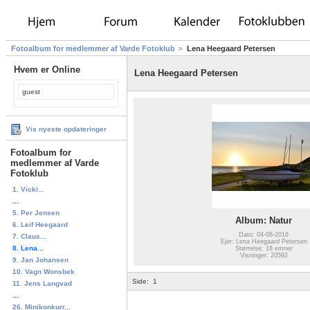
Fotoalbum for medlemmer af Varde Fotoklub
Lena Heegaard Petersen
Hvem er Online
Lena Heegaard Petersen
guest
Vis nyeste opdateringer
Fotoalbum for
medlemmer af Varde
Fotoklub
1. Vicki...
...
5. Per Jensen
Album: Natur
6. Leif Heegaard
Dato: 04-08-2016
7. Claus...
Ejer: Lena Heegaard Petersen
8. Lena...
Størrelse: 18 emner
Visninger: 20592
9. Jan Johansen
10. Vagn Wonsbek
Side:
1
11. Jens Langvad
...
26. Minikonkurr...