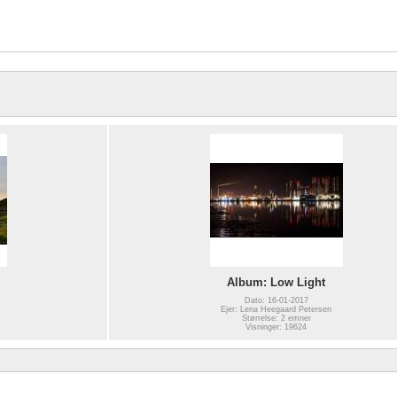
Album: Low Light
Dato: 16-01-2017
Ejer: Lena Heegaard Petersen
Størrelse: 2 emner
Visninger: 19624