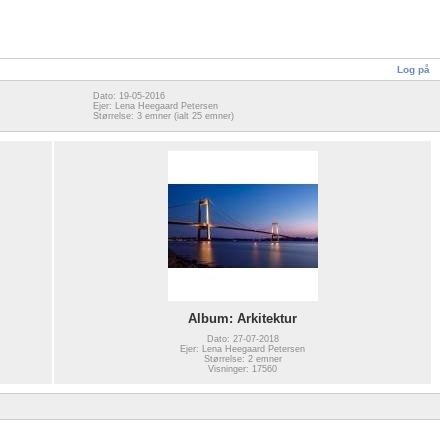
Log på
Dato: 19-05-2016
Ejer: Lena Heegaard Petersen
Størrelse: 3 emner (ialt 25 emner)
Album: Arkitektur
Dato: 27-07-2018
Ejer: Lena Heegaard Petersen
Størrelse: 2 emner
Visninger: 17560