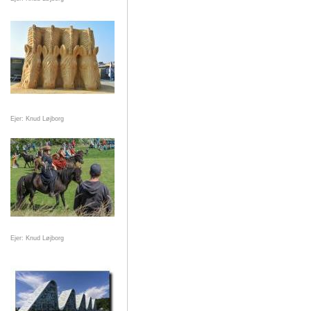
Ejer: Knud Løjborg
Ejer: Knud Løjborg