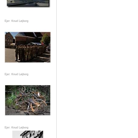
Ejer: Knud Løjborg
Ejer: Knud Løjborg
Ejer: Knud Løjborg