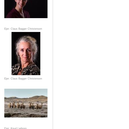
Ejer: Claus Bagger Christensen
Ejer: Claus Bagger Christensen
Ejer: Knud Løjborg