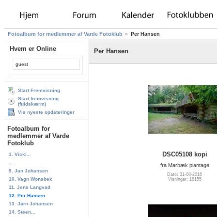
Fotoalbum for medlemmer af Varde Fotoklub
Per Hansen
Hvem er Online
Per Hansen
guest
Start Fremvisning
Start fremvisning
(fuldskærm)
Vis nyeste opdateringer
Fotoalbum for
medlemmer af Varde
Fotoklub
DSC05108 kopi
1. Vicki...
...
fra Marbæk plantage
9. Jan Johansen
Dato: 31-08-2016
10. Vagn Wonsbek
Visninger: 18155
11. Jens Langvad
12. Per Hansen
13. Jørn Johansen
14. Steen...