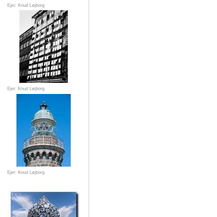
Ejer: Knud Løjborg
Ejer: Knud Løjborg
Ejer: Knud Løjborg