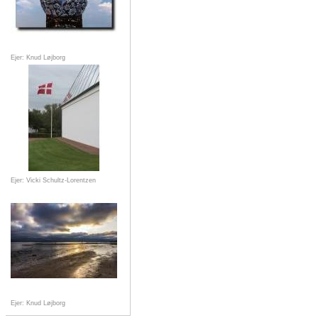
Ejer: Knud Løjborg
Ejer: Vicki Schultz-Lorentzen
Ejer: Knud Løjborg