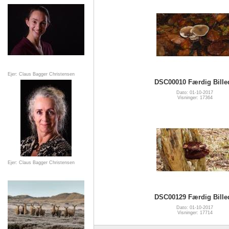
Ejer: Claus Bagger Christensen
DSC00010 Færdig Bille
Dato: 01-10-2017
Visninger: 17364
Ejer: Claus Bagger Christensen
DSC00129 Færdig Bille
Dato: 01-10-2017
Visninger: 17714