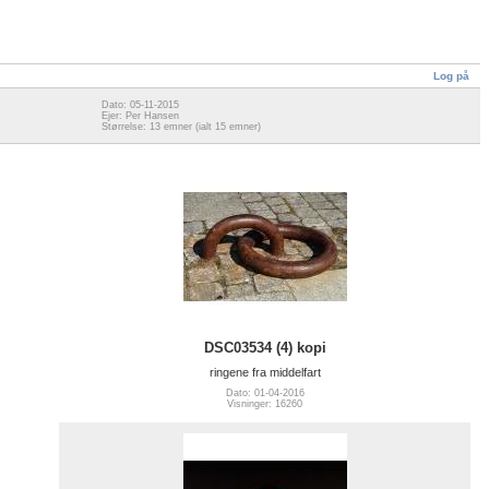
Log på
Dato: 05-11-2015
Ejer: Per Hansen
Størrelse: 13 emner (ialt 15 emner)
DSC03534 (4) kopi
ringene fra middelfart
Dato: 01-04-2016
Visninger: 16260