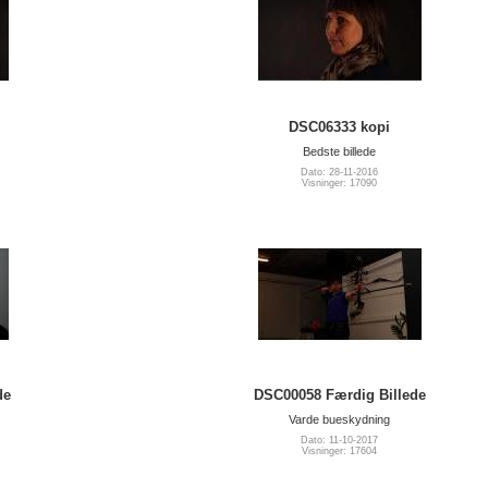
DSC06333 kopi
Bedste billede
Dato: 28-11-2016
Visninger: 17090
de
DSC00058 Færdig Billede
Varde bueskydning
Dato: 11-10-2017
Visninger: 17604