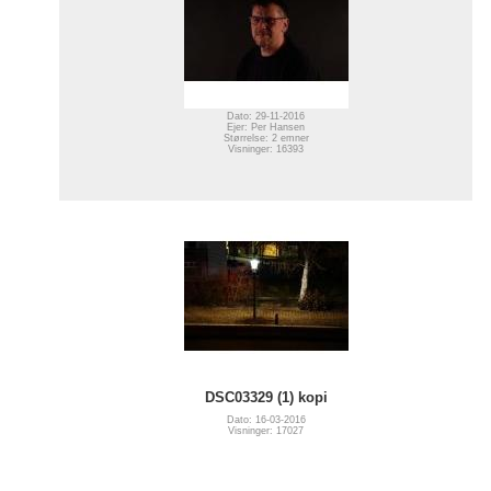
Dato: 29-11-2016
Ejer: Per Hansen
Størrelse: 2 emner
Visninger: 16393
DSC03329 (1) kopi
Dato: 16-03-2016
Visninger: 17027