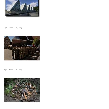
Ejer: Knud Løjborg
Ejer: Knud Løjborg