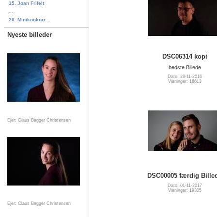
15. Joan Frifelt
...
26. Minikonkurr...
Nyeste billeder
DSC06314 kopi
bedste Billede
Dato: 28-11-2016
Visninger: 16613
Ejer: Claus Bagger Christensen
DSC00005 færdig Bille
Dato: 01-11-2017
Visninger: 19305
Ejer: Claus Bagger Christensen