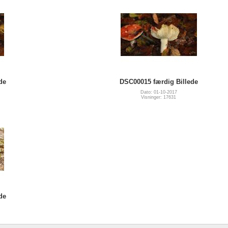
de
DSC00015 færdig Billede
Dato: 01-10-2017
Visninger: 17631
de