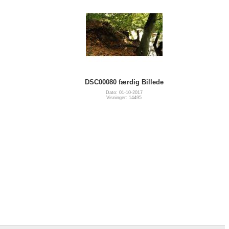
DSC00080 færdig Billede
Dato: 01-10-2017
Visninger: 14495