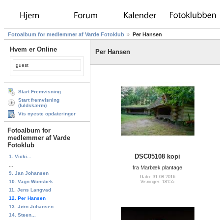
Fotoalbum for medlemmer af Varde Fotoklub
Per Hansen
Hvem er Online
Per Hansen
guest
Start Fremvisning
Start fremvisning
(fuldskærm)
Vis nyeste opdateringer
Fotoalbum for
medlemmer af Varde
Fotoklub
DSC05108 kopi
1. Vicki...
...
fra Marbæk plantage
9. Jan Johansen
Dato: 31-08-2016
10. Vagn Wonsbek
Visninger: 18155
11. Jens Langvad
12. Per Hansen
13. Jørn Johansen
14. Steen...