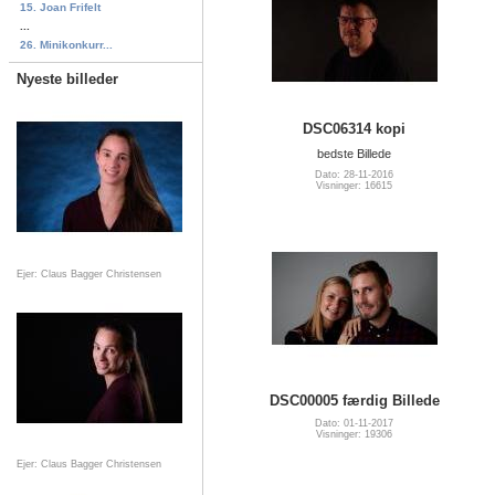
15. Joan Frifelt
...
26. Minikonkurr...
Nyeste billeder
DSC06314 kopi
bedste Billede
Dato: 28-11-2016
Visninger: 16615
Ejer: Claus Bagger Christensen
DSC00005 færdig Billede
Dato: 01-11-2017
Visninger: 19306
Ejer: Claus Bagger Christensen