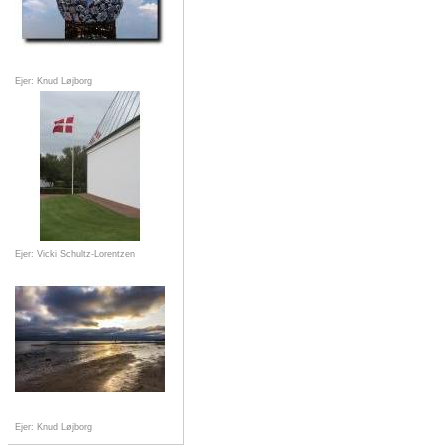
Ejer: Knud Løjborg
Ejer: Vicki Schultz-Lorentzen
Ejer: Knud Løjborg