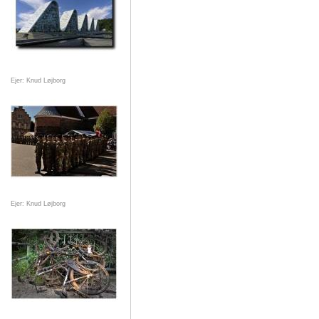
Ejer: Knud Løjborg
Ejer: Knud Løjborg