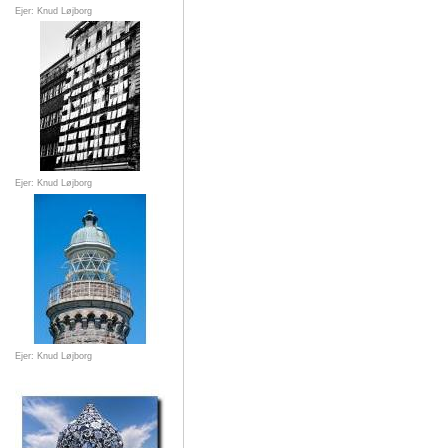
Ejer: Knud Løjborg
Ejer: Knud Løjborg
Ejer: Knud Løjborg