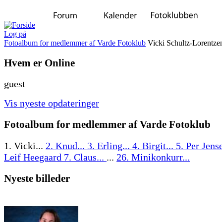
Log på
Fotoalbum for medlemmer af Varde Fotoklub
Vicki Schultz-Lorentze
Hvem er Online
guest
Vis nyeste opdateringer
Fotoalbum for medlemmer af Varde Fotoklub
1. Vicki...
2. Knud...
3. Erling...
4. Birgit...
5. Per Jen
Leif Heegaard
7. Claus...
...
26. Minikonkurr...
Nyeste billeder