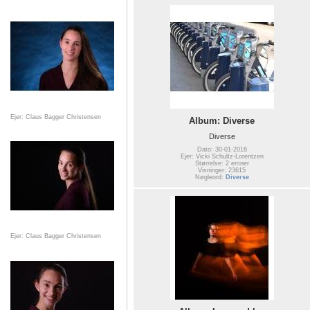
Ejer: Claus Bagger Christensen
Album: Diverse
Diverse
Dato: 30-01-2016
Ejer: Vicki Schultz-Lorentzen
Størrelse: 2 emner
Visninger: 23615
Nøgleord:
Diverse
Ejer: Claus Bagger Christensen