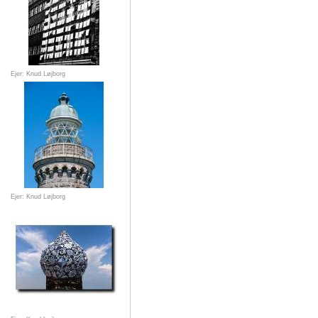
Ejer: Knud Løjborg
Ejer: Knud Løjborg