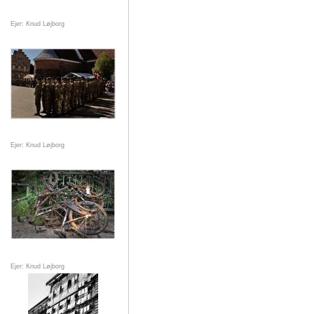
Ejer: Knud Løjborg
Ejer: Knud Løjborg
Ejer: Knud Løjborg