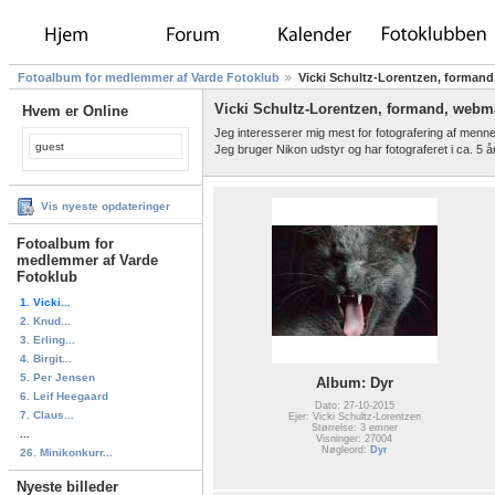
Fotoalbum for medlemmer af Varde Fotoklub
Vicki Schultz-Lorentzen, forman
Vicki Schultz-Lorentzen, formand, webm
Hvem er Online
Jeg interesserer mig mest for fotografering af menne
guest
Jeg bruger Nikon udstyr og har fotograferet i ca. 5 år
Vis nyeste opdateringer
Fotoalbum for
medlemmer af Varde
Fotoklub
1. Vicki...
2. Knud...
3. Erling...
4. Birgit...
5. Per Jensen
Album: Dyr
6. Leif Heegaard
Dato: 27-10-2015
7. Claus...
Ejer: Vicki Schultz-Lorentzen
Størrelse: 3 emner
...
Visninger: 27004
Nøgleord:
Dyr
26. Minikonkurr...
Nyeste billeder