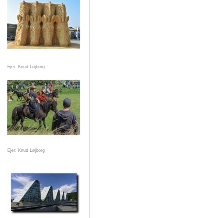
Ejer: Knud Løjborg
Ejer: Knud Løjborg