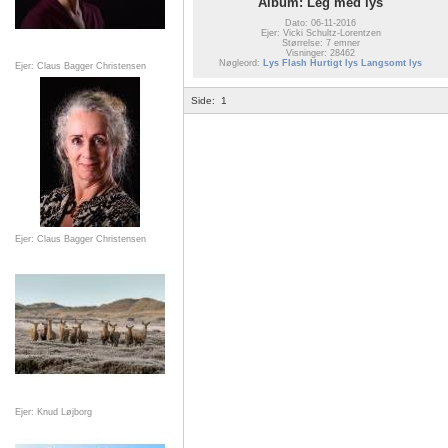
Album: Leg med lys
Dato: 06-11-2016
Ejer: Vicki Schultz-Lorentzen
Størrelse: 7 emner
Visninger: 28462
Nøgleord:
Lys Flash Hurtigt lys Langsomt lys
Ejer: Claus Bagger Christensen
Side:
1
Ejer: Claus Bagger Christensen
Ejer: Knud Løjborg