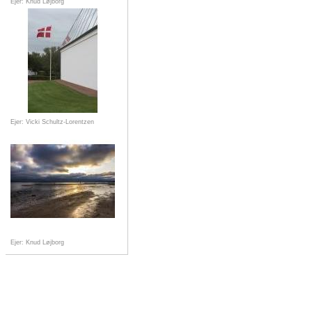
Ejer: Knud Løjborg
Ejer: Vicki Schultz-Lorentzen
Ejer: Knud Løjborg