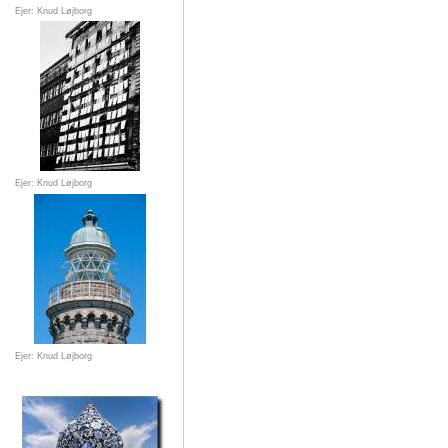
Ejer: Knud Løjborg
Ejer: Knud Løjborg
Ejer: Knud Løjborg