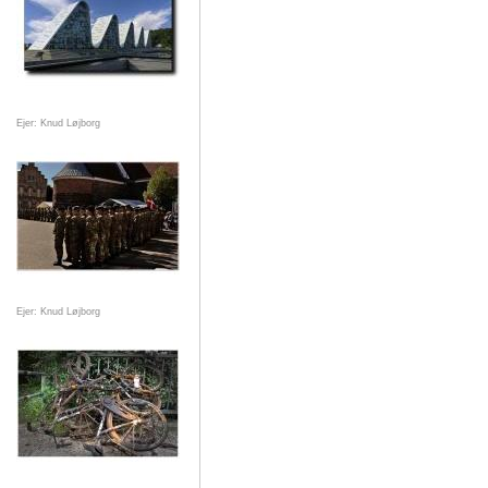
Ejer: Knud Løjborg
Ejer: Knud Løjborg