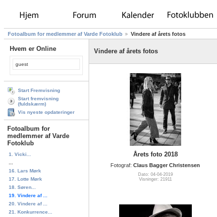
Fotoalbum for medlemmer af Varde Fotoklub
Vindere af årets fotos
Hvem er Online
Vindere af årets fotos
guest
Start Fremvisning
Start fremvisning
(fuldskærm)
Vis nyeste opdateringer
Fotoalbum for
medlemmer af Varde
Fotoklub
Årets foto 2018
1. Vicki...
...
Fotograf:
Claus Bagger Christensen
16. Lars Mørk
Dato: 04-04-2019
17. Lotte Mørk
Visninger: 21911
18. Søren...
19. Vindere af ...
20. Vindere af ...
21. Konkurrence...