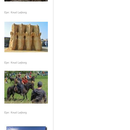
Ejer: Knud Løjborg
Ejer: Knud Løjborg
Ejer: Knud Løjborg