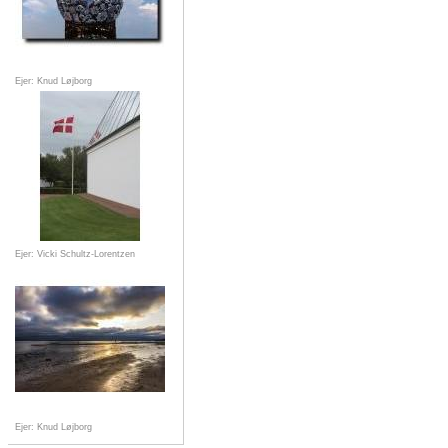
Ejer: Knud Løjborg
Ejer: Vicki Schultz-Lorentzen
Ejer: Knud Løjborg