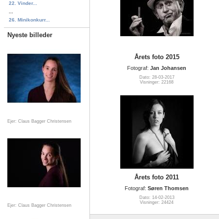
22. Vinder...
...
26. Minikonkurr...
Nyeste billeder
Årets foto 2015
Fotograf:
Jan Johansen
Dato: 28-03-2017
Visninger: 22168
Ejer: Claus Bagger Christensen
Årets foto 2011
Fotograf:
Søren Thomsen
Dato: 14-02-2013
Visninger: 24424
Ejer: Claus Bagger Christensen